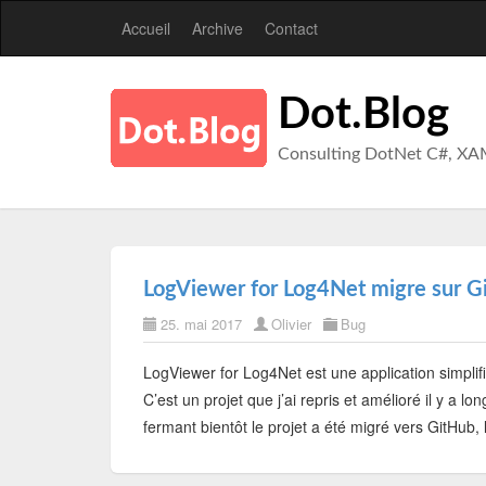
Accueil
Archive
Contact
Dot.Blog
Consulting DotNet C#, XA
LogViewer for Log4Net migre sur G
25. mai 2017
Olivier
Bug
LogViewer for Log4Net est une application simplifi
C’est un projet que j’ai repris et amélioré il y a l
fermant bientôt le projet a été migré vers GitHub, l