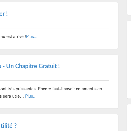
r !
eau est arrivé !
Plus...
- Un Chapitre Gratuit !
nt très puissantes. Encore faut-il savoir comment s’en
ous sera utile…
Plus...
ilité ?