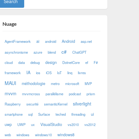
Nuage
ai
Android
AgentFramework
android
asp.net
c#
asynchronisme
azure
blend
ChatGPT
design
cloud
data
debug
DotnetCore
ef
F#
IA
framework
ios
iOS
IoT
linq
livres
MAUI
méthodologie
metro
microsoft
MVP
mvvm
mvvmcross
parallélisme
podcast
prism
silverlight
Raspberry
securité
semanticKernel
ui
smartphone
sql
Surface
teched
threading
uwp
VisualStudio
UWP
ux
vs2010
vs2012
windows8
web
windows
windows10