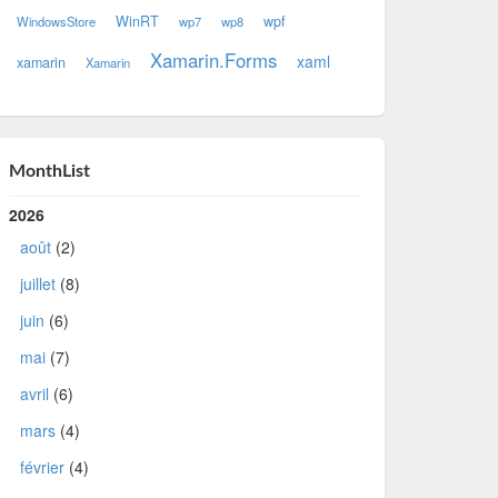
WinRT
wpf
WindowsStore
wp7
wp8
Xamarin.Forms
xaml
xamarin
Xamarin
MonthList
2026
août
(2)
juillet
(8)
juin
(6)
mai
(7)
avril
(6)
mars
(4)
février
(4)