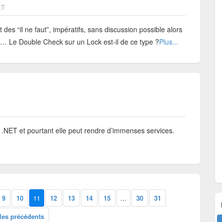
ET
 des “il ne faut”, impératifs, sans discussion possible alors
rd… Le Double Check sur un Lock est-il de ce type ?
Plus...
ns .NET et pourtant elle peut rendre d’immenses services.
9
10
11
12
13
14
15
...
30
31
cles précédents