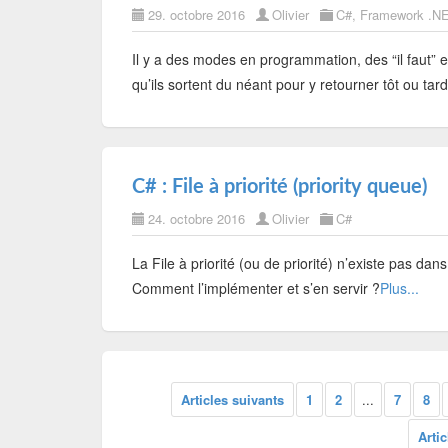
29. octobre 2016
Olivier
C#
,
Framework .N
Il y a des modes en programmation, des “il faut” et
qu’ils sortent du néant pour y retourner tôt ou ta
C# : File à priorité (priority queue)
24. octobre 2016
Olivier
C#
La File à priorité (ou de priorité) n’existe pas da
Comment l’implémenter et s’en servir ?
Plus...
Articles suivants
1
2
...
7
8
Arti