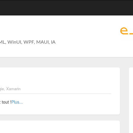
ML, WinUI, WPF, MAUI, IA
gie
,
Xamarin
tout !
Plus...