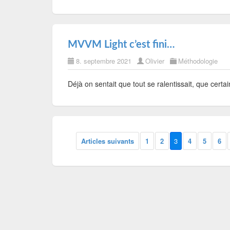
MVVM Light c’est fini…
8. septembre 2021
Olivier
Méthodologie
Déjà on sentait que tout se ralentissait, que certai
Articles suivants
1
2
3
4
5
6