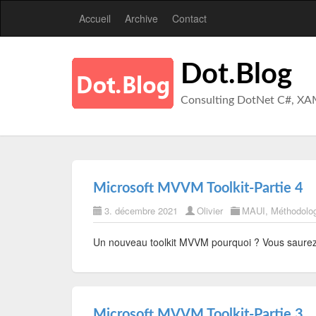
Accueil
Archive
Contact
Dot.Blog
Consulting DotNet C#, XA
Microsoft MVVM Toolkit-Partie 4
3. décembre 2021
Olivier
MAUI
,
Méthodolo
Un nouveau toolkit MVVM pourquoi ? Vous saurez 
Microsoft MVVM Toolkit-Partie 3