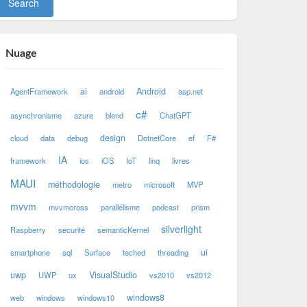
Nuage
ai
Android
AgentFramework
android
asp.net
c#
asynchronisme
azure
blend
ChatGPT
design
cloud
data
debug
DotnetCore
ef
F#
IA
framework
ios
iOS
IoT
linq
livres
MAUI
méthodologie
metro
microsoft
MVP
mvvm
mvvmcross
parallélisme
podcast
prism
silverlight
Raspberry
securité
semanticKernel
ui
smartphone
sql
Surface
teched
threading
uwp
VisualStudio
UWP
ux
vs2010
vs2012
windows8
web
windows
windows10