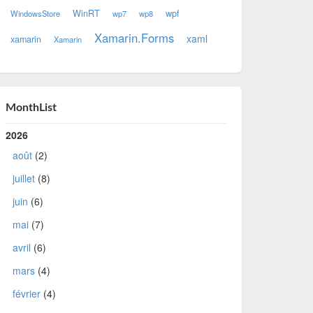
WinRT
wpf
WindowsStore
wp7
wp8
Xamarin.Forms
xaml
xamarin
Xamarin
MonthList
2026
août
(2)
juillet
(8)
juin
(6)
mai
(7)
avril
(6)
mars
(4)
février
(4)