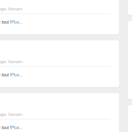
ogie
,
Xamarin
tout !
Plus...
ogie
,
Xamarin
tout !
Plus...
ogie
,
Xamarin
tout !
Plus...