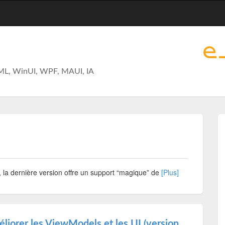
ML, WinUI, WPF, MAUI, IA
 la dernière version offre un support “magique” de
[Plus]
éliorer les ViewModels et les UI (version