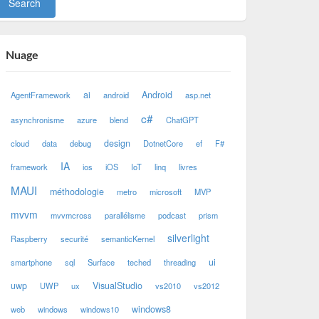
Nuage
ai
Android
AgentFramework
android
asp.net
c#
asynchronisme
azure
blend
ChatGPT
design
cloud
data
debug
DotnetCore
ef
F#
IA
framework
ios
iOS
IoT
linq
livres
MAUI
méthodologie
metro
microsoft
MVP
mvvm
mvvmcross
parallélisme
podcast
prism
silverlight
Raspberry
securité
semanticKernel
ui
smartphone
sql
Surface
teched
threading
uwp
VisualStudio
UWP
ux
vs2010
vs2012
windows8
web
windows
windows10