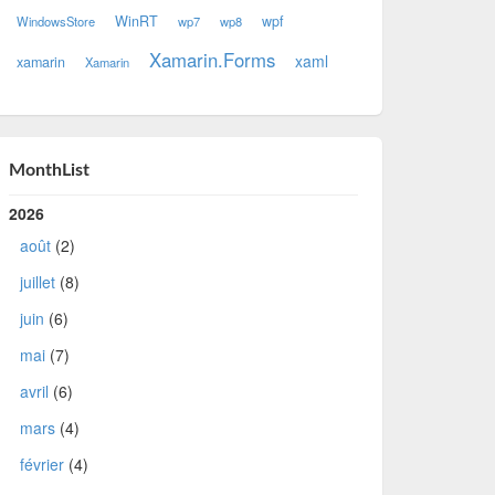
WinRT
wpf
WindowsStore
wp7
wp8
Xamarin.Forms
xaml
xamarin
Xamarin
MonthList
2026
août
(2)
juillet
(8)
juin
(6)
mai
(7)
avril
(6)
mars
(4)
février
(4)