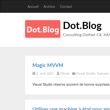
Accueil
Archive
Contact
Dot.Blog
Consulting DotNet C#, XA
Magic MVVM
2. avril 2021
Olivier
Visual Studio
,
Xamarin
Visual Studio réserve souvent de bonne surprises,
Utiliser une machine à état pour am