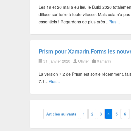
Les 19 et 20 mai a eu lieu le Build 2020 totalemen
diffuse sur terre à toute vitesse. Mais cela n’a pas 
essentiels ! Regardons de plus près ..
Plus...
Prism pour Xamarin.Forms les nouv
31. janvier 2020
Olivier
Xamarin
La version 7.2 de Prism est sortie récemment, faiso
7.1…
Plus...
Articles suivants
1
2
3
4
5
6