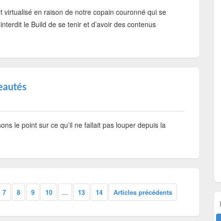
t virtualisé en raison de notre copain couronné qui se
interdit le Build de se tenir et d’avoir des contenus
eautés
ns le point sur ce qu’il ne fallait pas louper depuis la
7
8
9
10
...
13
14
Articles précédents