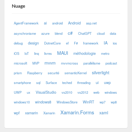
Nuage
ai
Android
AgentFramework
android
asp.net
c#
asynchronisme
azure
blend
ChatGPT
cloud
data
IA
design
debug
DotnetCore
ef
F#
framework
ios
MAUI
méthodologie
iOS
IoT
linq
livres
metro
mvvm
microsoft
MVP
mvvmcross
parallélisme
podcast
silverlight
prism
Raspberry
securité
semanticKernel
ui
uwp
smartphone
sql
Surface
teched
threading
VisualStudio
UWP
ux
vs2010
vs2012
web
windows
windows8
WinRT
windows10
WindowsStore
wp7
wp8
Xamarin.Forms
xaml
wpf
xamarin
Xamarin