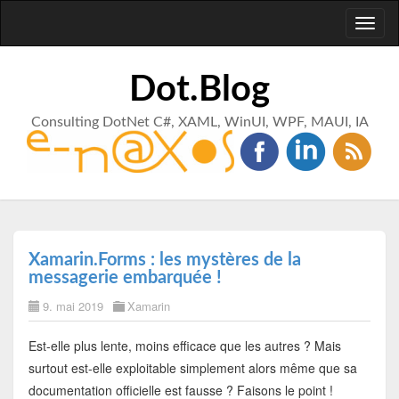
Toggl
naviga
Dot.Blog
Consulting DotNet C#, XAML, WinUI, WPF, MAUI, IA
Xamarin.Forms : les mystères de la
messagerie embarquée !
9. mai 2019
Xamarin
Est-elle plus lente, moins efficace que les autres ? Mais
surtout est-elle exploitable simplement alors même que sa
documentation officielle est fausse ? Faisons le point !