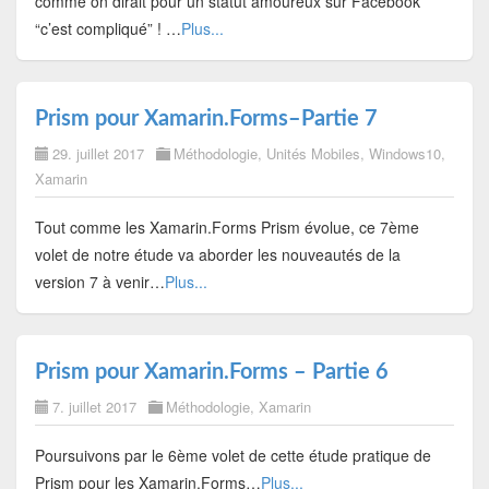
comme on dirait pour un statut amoureux sur Facebook
“c’est compliqué” ! …
Plus...
Prism pour Xamarin.Forms–Partie 7
29. juillet 2017
Méthodologie
,
Unités Mobiles
,
Windows10
,
Xamarin
Tout comme les Xamarin.Forms Prism évolue, ce 7ème
volet de notre étude va aborder les nouveautés de la
version 7 à venir…
Plus...
Prism pour Xamarin.Forms – Partie 6
7. juillet 2017
Méthodologie
,
Xamarin
Poursuivons par le 6ème volet de cette étude pratique de
Prism pour les Xamarin.Forms…
Plus...