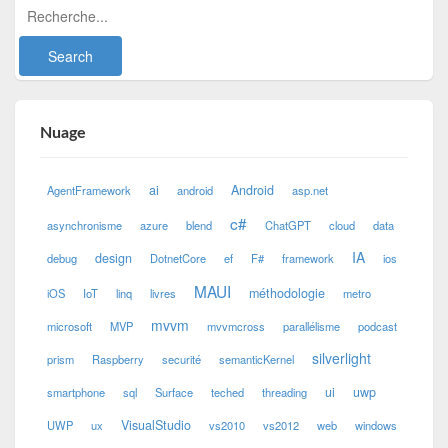
Nuage
ai
Android
AgentFramework
android
asp.net
c#
asynchronisme
azure
blend
ChatGPT
cloud
data
IA
design
debug
DotnetCore
ef
F#
framework
ios
MAUI
méthodologie
iOS
IoT
linq
livres
metro
mvvm
microsoft
MVP
mvvmcross
parallélisme
podcast
silverlight
prism
Raspberry
securité
semanticKernel
ui
uwp
smartphone
sql
Surface
teched
threading
VisualStudio
UWP
ux
vs2010
vs2012
web
windows