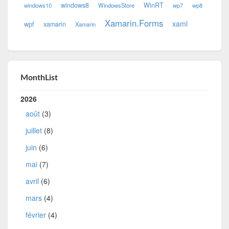
windows8
WinRT
windows10
WindowsStore
wp7
wp8
Xamarin.Forms
xaml
wpf
xamarin
Xamarin
MonthList
2026
août
(3)
juillet
(8)
juin
(6)
mai
(7)
avril
(6)
mars
(4)
février
(4)