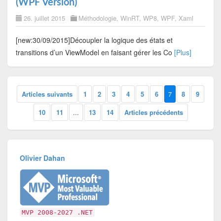
(WPF Version)
26. juillet 2015
Méthodologie
,
WinRT
,
WP8
,
WPF
,
Xaml
[new:30/09/2015]Découpler la logique des états et
transitions d’un ViewModel en faisant gérer les Co
[Plus]
Articles suivants
1
2
3
4
5
6
7
8
9
10
11
...
13
14
Articles précédents
Olivier Dahan
MVP 2008-2027 .NET