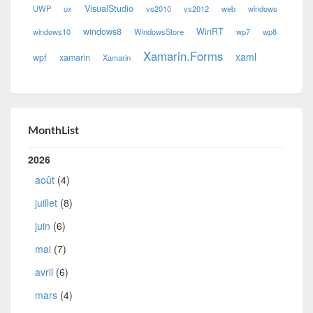
VisualStudio
UWP
ux
vs2010
vs2012
web
windows
windows8
WinRT
windows10
WindowsStore
wp7
wp8
Xamarin.Forms
xaml
wpf
xamarin
Xamarin
MonthList
2026
août
(4)
juillet
(8)
juin
(6)
mai
(7)
avril
(6)
mars
(4)