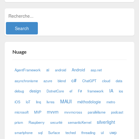
Nuage
ai
Android
AgentFramework
android
asp.net
c#
asynchronisme
azure
blend
ChatGPT
cloud
data
IA
design
debug
DotnetCore
ef
F#
framework
ios
MAUI
méthodologie
iOS
IoT
linq
livres
metro
mvvm
microsoft
MVP
mvvmcross
parallélisme
podcast
silverlight
prism
Raspberry
securité
semanticKernel
ui
uwp
smartphone
sql
Surface
teched
threading