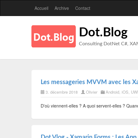
Accueil
Archive
Contact
Dot.Blog
Consulting DotNet C#, XA
Les messageries MVVM avec les Xam
3. décembre 2018
Olivier
Android
,
iOS
,
UW
D'où viennent-elles ? A quoi servent-elles ? Quand
Dot.Vlog - Xamarin.Forms : Les App