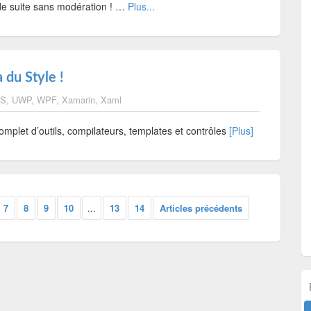
de suite sans modération ! …
Plus...
 du Style !
OS
,
UWP
,
WPF
,
Xamarin
,
Xaml
plet d’outils, compilateurs, templates et contrôles
[Plus]
7
8
9
10
...
13
14
Articles précédents