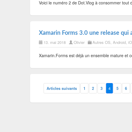
Voici le numéro 2 de Dot.Vlog à consommer tout 
Xamarin Forms 3.0 une release qui a
13. mai 2018
Olivier
Autres OS
,
Android
,
i
Xamarin.Forms est déjà un ensemble mature et com
Articles suivants
1
2
3
4
5
6