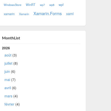
WinRT
wpf
WindowsStore
wp7
wp8
Xamarin.Forms
xaml
xamarin
Xamarin
MonthList
2026
août
(3)
juillet
(8)
juin
(6)
mai
(7)
avril
(6)
mars
(4)
février
(4)