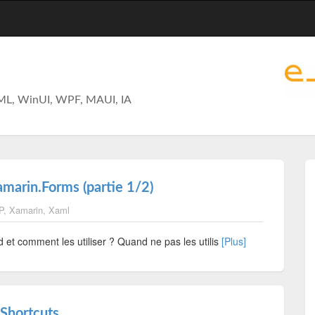
ML, WinUI, WPF, MAUI, IA
arin.Forms (partie 1/2)
P
,
Xamarin
,
Xaml
 et comment les utiliser ? Quand ne pas les utilis
[Plus]
 Shortcuts