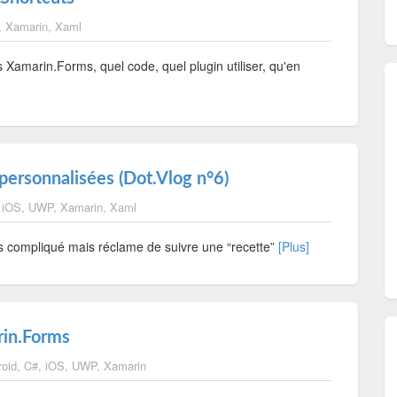
,
Xamarin
,
Xaml
amarin.Forms, quel code, quel plugin utiliser, qu'en
 personnalisées (Dot.Vlog n°6)
,
iOS
,
UWP
,
Xamarin
,
Xaml
rès compliqué mais réclame de suivre une “recette”
[Plus]
rin.Forms
roid
,
C#
,
iOS
,
UWP
,
Xamarin