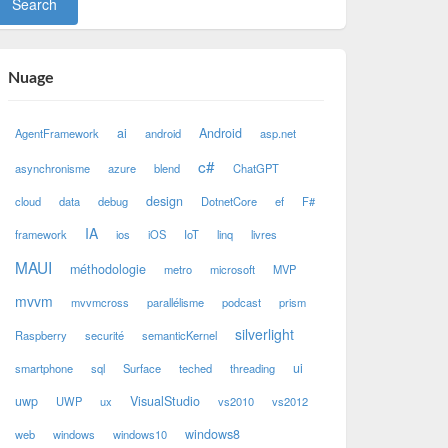
Nuage
ai
Android
AgentFramework
android
asp.net
c#
asynchronisme
azure
blend
ChatGPT
design
cloud
data
debug
DotnetCore
ef
F#
IA
framework
ios
iOS
IoT
linq
livres
MAUI
méthodologie
metro
microsoft
MVP
mvvm
mvvmcross
parallélisme
podcast
prism
silverlight
Raspberry
securité
semanticKernel
ui
smartphone
sql
Surface
teched
threading
uwp
VisualStudio
UWP
ux
vs2010
vs2012
windows8
web
windows
windows10