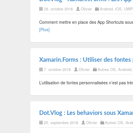
29. octobre 2018
Olivier
Android
,
iOS
,
UWP
Comment mettre en place des App Shortcuts sous X
[Plus]
Xamarin.Forms : Utiliser des fontes
7. octobre 2018
Olivier
Autres OS
,
Android
L’utilisation de fontes personnalisées n’est pas t
Dot.Vlog : Les behaviors sous Xama
25. septembre 2018
Olivier
Autres OS
,
And