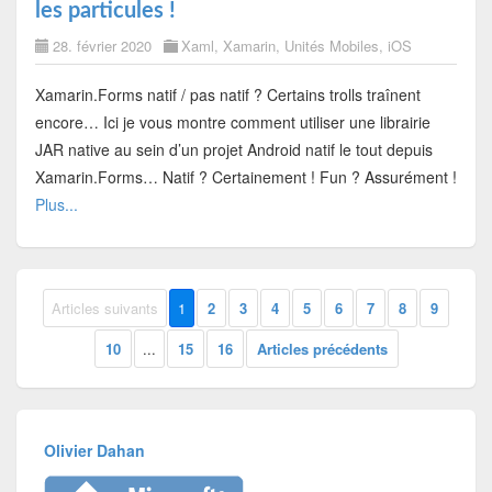
les particules !
28. février 2020
Xaml
,
Xamarin
,
Unités Mobiles
,
iOS
Xamarin.Forms natif / pas natif ? Certains trolls traînent
encore… Ici je vous montre comment utiliser une librairie
JAR native au sein d’un projet Android natif le tout depuis
Xamarin.Forms… Natif ? Certainement ! Fun ? Assurément !
Plus...
Articles suivants
1
2
3
4
5
6
7
8
9
10
...
15
16
Articles précédents
Olivier Dahan