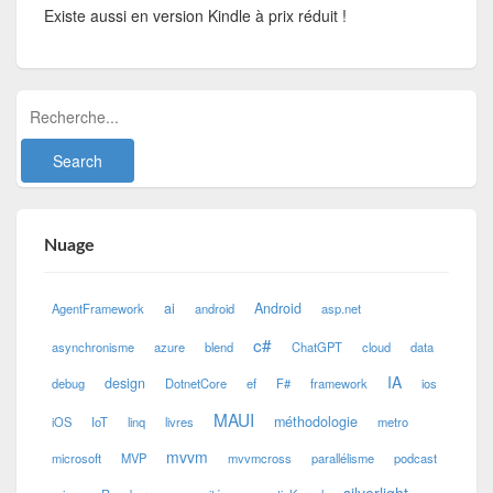
Existe aussi en version Kindle à prix réduit !
Nuage
ai
Android
AgentFramework
android
asp.net
c#
asynchronisme
azure
blend
ChatGPT
cloud
data
IA
design
debug
DotnetCore
ef
F#
framework
ios
MAUI
méthodologie
iOS
IoT
linq
livres
metro
mvvm
microsoft
MVP
mvvmcross
parallélisme
podcast