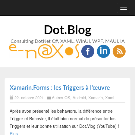
Toggl
naviga
Dot.Blog
Consulting DotNet C#, XAML, WinUI, WPF, MAUI, IA
Xamarin.Forms : les Triggers à l’œuvre
22. octobre 2021
Autres OS
,
Android
,
Xamarin
,
Xaml
Après avoir présenté les behaviors, la différence entre
Trigger et Behavior, il était bien normal de présenter les
Triggers et leur bonne utilisation sur Dot.Vlog (YouTube) !
Plus...