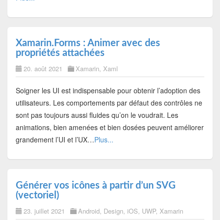
Xamarin.Forms : Animer avec des
propriétés attachées
20. août 2021
Xamarin
,
Xaml
Soigner les UI est indispensable pour obtenir l’adoption des
utilisateurs. Les comportements par défaut des contrôles ne
sont pas toujours aussi fluides qu’on le voudrait. Les
animations, bien amenées et bien dosées peuvent améliorer
grandement l’UI et l’UX…
Plus...
Générer vos icônes à partir d’un SVG
(vectoriel)
23. juillet 2021
Android
,
Design
,
iOS
,
UWP
,
Xamarin