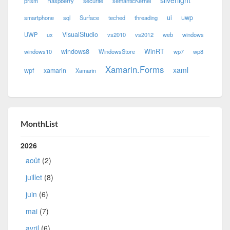
silverlight
prism
Raspberry
securité
semanticKernel
ui
uwp
smartphone
sql
Surface
teched
threading
VisualStudio
UWP
ux
vs2010
vs2012
web
windows
windows8
WinRT
windows10
WindowsStore
wp7
wp8
Xamarin.Forms
xaml
wpf
xamarin
Xamarin
MonthList
2026
août
(2)
juillet
(8)
juin
(6)
mai
(7)
avril
(6)