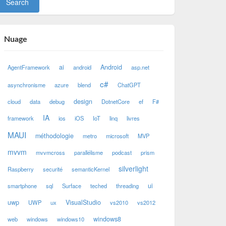
Nuage
ai
Android
AgentFramework
android
asp.net
c#
asynchronisme
azure
blend
ChatGPT
design
cloud
data
debug
DotnetCore
ef
F#
IA
framework
ios
iOS
IoT
linq
livres
MAUI
méthodologie
metro
microsoft
MVP
mvvm
mvvmcross
parallélisme
podcast
prism
silverlight
Raspberry
securité
semanticKernel
ui
smartphone
sql
Surface
teched
threading
uwp
VisualStudio
UWP
ux
vs2010
vs2012
windows8
web
windows
windows10