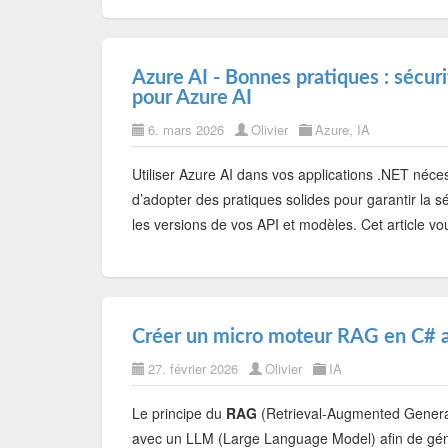
Azure AI - Bonnes pratiques : sécur
pour Azure AI
6. mars 2026
Olivier
Azure
,
IA
Utiliser Azure AI dans vos applications .NET néce
d’adopter des pratiques solides pour garantir la sé
les versions de vos API et modèles. Cet article vo
Créer un micro moteur RAG en C# av
27. février 2026
Olivier
IA
Le principe du
RAG
(Retrieval-Augmented Genera
avec un LLM (Large Language Model) afin de gén