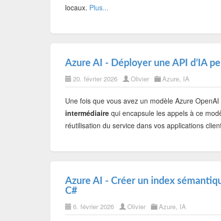
locaux.
Plus...
Azure AI - Déployer une API d’IA p
20. février 2026
Olivier
Azure
,
IA
Une fois que vous avez un modèle Azure OpenAI op
intermédiaire
qui encapsule les appels à ce modèle
réutilisation du service dans vos applications clien
Azure AI - Créer un index sémantiqu
C#
6. février 2026
Olivier
Azure
,
IA