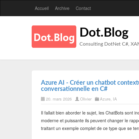
Accueil
Archive
Contact
Dot.Blog
Consulting DotNet C#, XA
Azure AI - Créer un chatbot conte
conversationnelle en C#
20. mars 2026
Olivier
Azure
,
IA
Il fallait bien aborder le sujet, les ChatBots sont i
moderne et puissante ils peuvent changer le rappo
traitant un exemple complet de ce type que se term