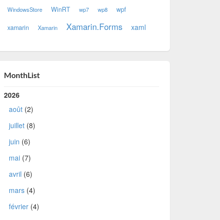
WinRT
wpf
WindowsStore
wp7
wp8
Xamarin.Forms
xaml
xamarin
Xamarin
MonthList
2026
août
(2)
juillet
(8)
juin
(6)
mai
(7)
avril
(6)
mars
(4)
février
(4)