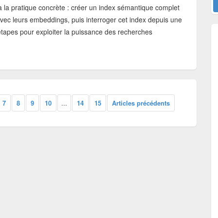
 à la pratique concrète : créer un index sémantique complet
vec leurs embeddings, puis interroger cet index depuis une
 étapes pour exploiter la puissance des recherches
7
8
9
10
...
14
15
Articles précédents