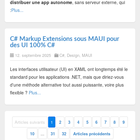
distribuer une app autonome
, sans serveur externe, qui
:
Plus...
C# Markup Extensions sous MAUI pour
des UI 100% C#
12. septembre 2025
C#
,
Design
,
MAUI
Les interfaces utilisateur (UI) en XAML ont longtemps été le
standard pour les applications .NET, mais que diriez-vous
d'une méthode alternative tout aussi puissante, voire plus
flexible ?
Plus...
Articles suivants
1
2
3
4
5
6
7
8
9
10
...
31
32
Articles précédents