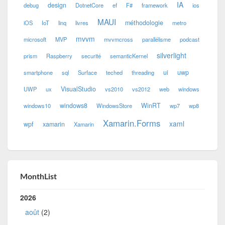
IA
design
debug
DotnetCore
ef
F#
framework
ios
MAUI
méthodologie
iOS
IoT
linq
livres
metro
mvvm
microsoft
MVP
mvvmcross
parallélisme
podcast
silverlight
prism
Raspberry
securité
semanticKernel
ui
uwp
smartphone
sql
Surface
teched
threading
VisualStudio
UWP
ux
vs2010
vs2012
web
windows
windows8
WinRT
windows10
WindowsStore
wp7
wp8
Xamarin.Forms
xaml
wpf
xamarin
Xamarin
MonthList
2026
août
(2)