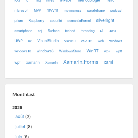
méthodologie
iOS
IoT
linq
livres
metro
mvvm
microsoft
MVP
mvvmcross
parallélisme
podcast
silverlight
prism
Raspberry
securité
semanticKernel
ui
uwp
smartphone
sql
Surface
teched
threading
VisualStudio
UWP
ux
vs2010
vs2012
web
windows
windows8
WinRT
windows10
WindowsStore
wp7
wp8
Xamarin.Forms
xaml
wpf
xamarin
Xamarin
MonthList
2026
août
(2)
juillet
(8)
juin
(6)