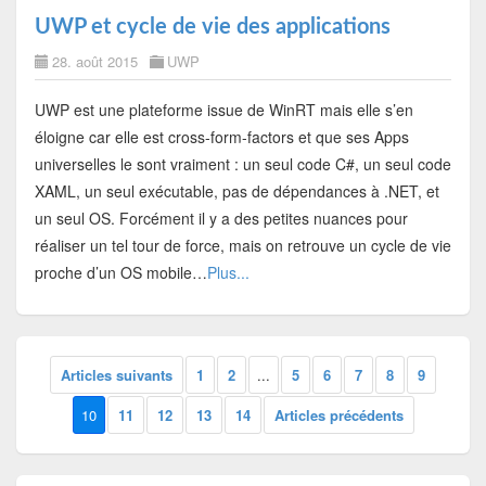
UWP et cycle de vie des applications
28. août 2015
UWP
UWP est une plateforme issue de WinRT mais elle s’en
éloigne car elle est cross-form-factors et que ses Apps
universelles le sont vraiment : un seul code C#, un seul code
XAML, un seul exécutable, pas de dépendances à .NET, et
un seul OS. Forcément il y a des petites nuances pour
réaliser un tel tour de force, mais on retrouve un cycle de vie
proche d’un OS mobile…
Plus...
Articles suivants
1
2
...
5
6
7
8
9
10
11
12
13
14
Articles précédents