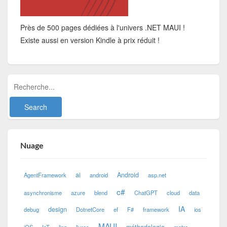
Près de 500 pages dédiées à l'univers .NET MAUI !
Existe aussi en version Kindle à prix réduit !
Nuage
ai
Android
AgentFramework
android
asp.net
c#
asynchronisme
azure
blend
ChatGPT
cloud
data
IA
design
debug
DotnetCore
ef
F#
framework
ios
MAUI