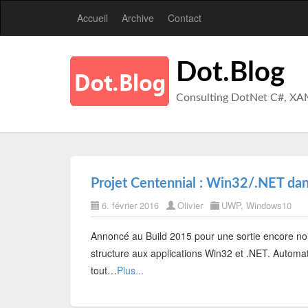
Accueil
Archive
Contact
Dot.Blog
Consulting DotNet C#, XA
Projet Centennial : Win32/.NET dan
6. février 2016
Olivier
UWP
,
Windows10
Annoncé au Build 2015 pour une sortie encore non
structure aux applications Win32 et .NET. Automa
tout…
Plus...