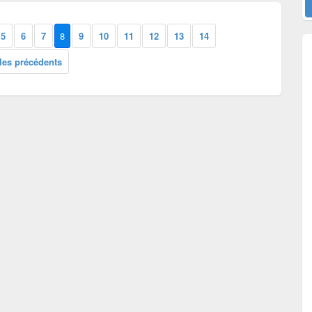
5
6
7
8
9
10
11
12
13
14
cles précédents