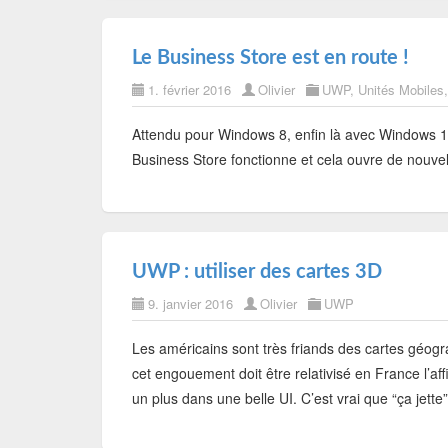
Le Business Store est en route !
1. février 2016
Olivier
UWP
,
Unités Mobiles
Attendu pour Windows 8, enfin là avec Windows 10,
Business Store fonctionne et cela ouvre de nouvel
UWP : utiliser des cartes 3D
9. janvier 2016
Olivier
UWP
Les américains sont très friands des cartes géogr
cet engouement doit être relativisé en France l’af
un plus dans une belle UI. C’est vrai que “ça jette