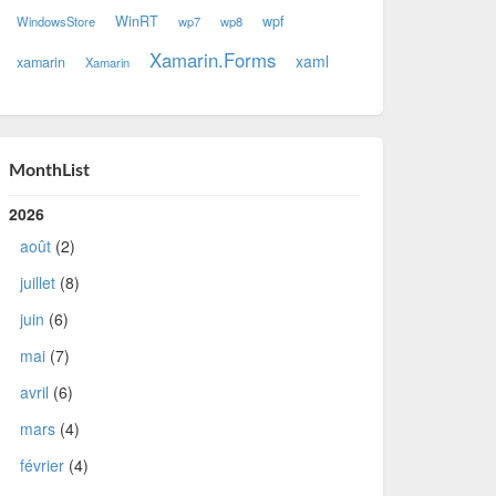
WinRT
wpf
WindowsStore
wp7
wp8
Xamarin.Forms
xaml
xamarin
Xamarin
MonthList
2026
août
(2)
juillet
(8)
juin
(6)
mai
(7)
avril
(6)
mars
(4)
février
(4)