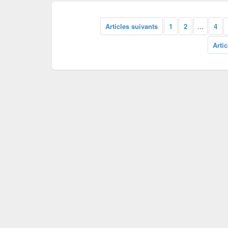
Articles suivants
1
2
...
4
Arti