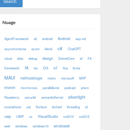
Nuage
ai
Android
AgentFramework
android
asp.net
c#
asynchronisme
azure
blend
ChatGPT
design
cloud
data
debug
DotnetCore
ef
F#
IA
framework
ios
iOS
IoT
linq
livres
MAUI
méthodologie
metro
microsoft
MVP
mvvm
mvvmcross
parallélisme
podcast
prism
silverlight
Raspberry
securité
semanticKernel
ui
smartphone
sql
Surface
teched
threading
uwp
VisualStudio
UWP
ux
vs2010
vs2012
windows8
web
windows
windows10