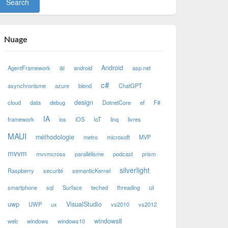
Nuage
ai
Android
AgentFramework
android
asp.net
c#
asynchronisme
azure
blend
ChatGPT
design
cloud
data
debug
DotnetCore
ef
F#
IA
framework
ios
iOS
IoT
linq
livres
MAUI
méthodologie
metro
microsoft
MVP
mvvm
mvvmcross
parallélisme
podcast
prism
silverlight
Raspberry
securité
semanticKernel
ui
smartphone
sql
Surface
teched
threading
uwp
VisualStudio
UWP
ux
vs2010
vs2012
windows8
web
windows
windows10