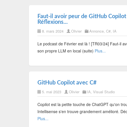
Faut-il avoir peur de GitHub Copilot 
Réflexions...
8. mars 2024
Olivier
Annonce
,
C#
,
IA
Le podcast de Février est là ! [TR03/24] Faut-il av
son propre LLM en local (suite)
Plus...
GitHub Copilot avec C#
5. mai 2023
Olivier
IA
,
Visual Studio
Copilot est la petite touche de ChatGPT qu'on tro
Intellisense s'en trouve grandement amélioré. Déc
Plus...