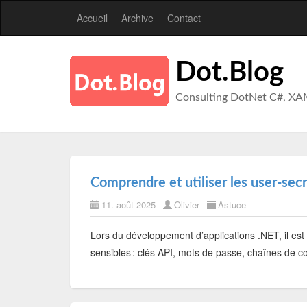
Accueil
Archive
Contact
Dot.Blog
Consulting DotNet C#, XA
Comprendre et utiliser les user-sec
11. août 2025
Olivier
Astuce
Lors du développement d’applications .NET, il est
sensibles : clés API, mots de passe, chaînes de c