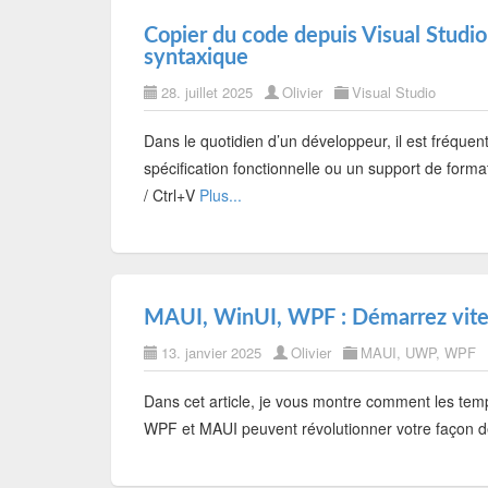
Copier du code depuis Visual Studio
syntaxique
28. juillet 2025
Olivier
Visual Studio
Dans le quotidien d’un développeur, il est fréquen
spécification fonctionnelle ou un support de for
/ Ctrl+V
Plus...
MAUI, WinUI, WPF : Démarrez vite 
13. janvier 2025
Olivier
MAUI
,
UWP
,
WPF
Dans cet article, je vous montre comment les temp
WPF et MAUI peuvent révolutionner votre façon 