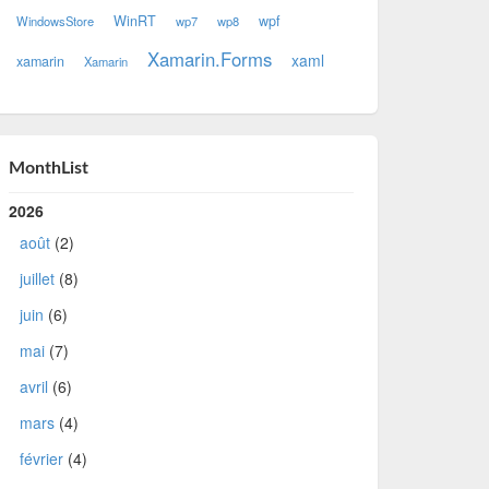
WinRT
wpf
WindowsStore
wp7
wp8
Xamarin.Forms
xaml
xamarin
Xamarin
MonthList
2026
août
(2)
juillet
(8)
juin
(6)
mai
(7)
avril
(6)
mars
(4)
février
(4)