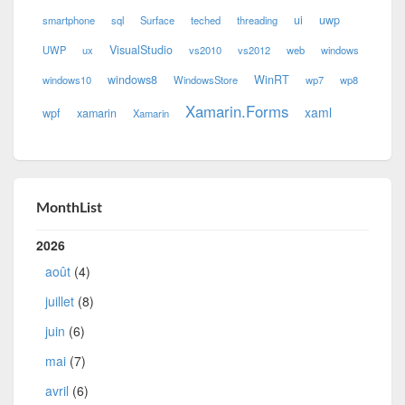
ui
uwp
smartphone
sql
Surface
teched
threading
VisualStudio
UWP
ux
vs2010
vs2012
web
windows
windows8
WinRT
windows10
WindowsStore
wp7
wp8
Xamarin.Forms
xaml
wpf
xamarin
Xamarin
MonthList
2026
août
(4)
juillet
(8)
juin
(6)
mai
(7)
avril
(6)