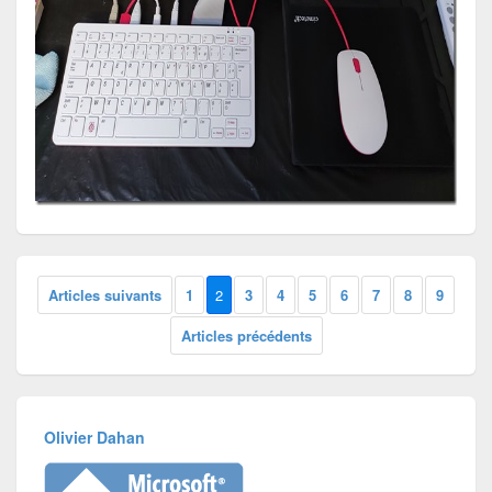
Articles suivants
1
2
3
4
5
6
7
8
9
Articles précédents
Olivier Dahan