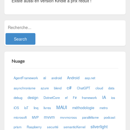
Existe aussi en version Kindle à prix réduit !
Nuage
ai
Android
AgentFramework
android
asp.net
c#
asynchronisme
azure
blend
ChatGPT
cloud
data
IA
design
debug
DotnetCore
ef
F#
framework
ios
MAUI
méthodologie
iOS
IoT
linq
livres
metro
mvvm
microsoft
MVP
mvvmcross
parallélisme
podcast
silverlight
prism
Raspberry
securité
semanticKernel