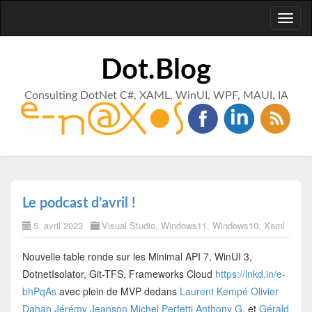
Toggl
naviga
Dot.Blog
Consulting DotNet C#, XAML, WinUI, WPF, MAUI, IA
Le podcast d’avril !
5. avril 2023
Visual Studio
,
Windows11
,
Windows10
,
Xaml
Nouvelle table ronde sur les Minimal API 7, WinUI 3,
DotnetIsolator, Git-TFS, Frameworks Cloud
https://lnkd.in/e-
bhPqAs
avec plein de MVP dedans
Laurent Kempé
Olivier
Dahan
Jérémy Jeanson
Michel Perfetti
Anthony G.
et
Gérald