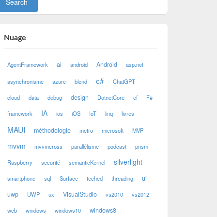
Nuage
ai
Android
AgentFramework
android
asp.net
c#
asynchronisme
azure
blend
ChatGPT
design
cloud
data
debug
DotnetCore
ef
F#
IA
framework
ios
iOS
IoT
linq
livres
MAUI
méthodologie
metro
microsoft
MVP
mvvm
mvvmcross
parallélisme
podcast
prism
silverlight
Raspberry
securité
semanticKernel
ui
smartphone
sql
Surface
teched
threading
uwp
VisualStudio
UWP
ux
vs2010
vs2012
windows8
web
windows
windows10