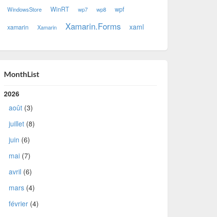
WinRT
wpf
WindowsStore
wp7
wp8
Xamarin.Forms
xaml
xamarin
Xamarin
MonthList
2026
août
(3)
juillet
(8)
juin
(6)
mai
(7)
avril
(6)
mars
(4)
février
(4)