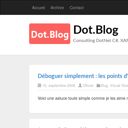
Accueil
Archive
Contact
Dot.Blog
Consulting DotNet C#, XA
Déboguer simplement : les points d'
15. septembre 2008
Olivier
Bug
,
Visual Stu
Voici une astuce toute simple comme je les aime 