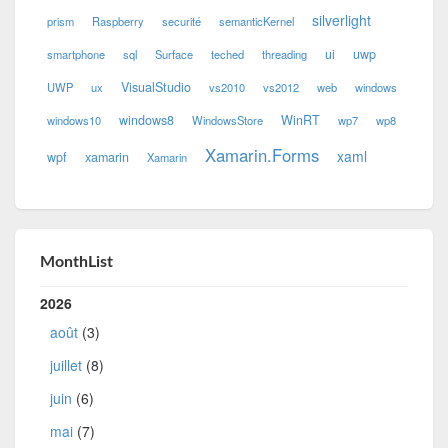
silverlight
prism
Raspberry
securité
semanticKernel
ui
uwp
smartphone
sql
Surface
teched
threading
VisualStudio
UWP
ux
vs2010
vs2012
web
windows
windows8
WinRT
windows10
WindowsStore
wp7
wp8
Xamarin.Forms
xaml
wpf
xamarin
Xamarin
MonthList
2026
août
(3)
juillet
(8)
juin
(6)
mai
(7)