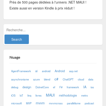
Près de 500 pages dédiées à l'univers .NET MAUI !
Existe aussi en version Kindle à prix réduit !
Nuage
ai
Android
AgentFramework
android
asp.net
c#
asynchronisme
azure
blend
ChatGPT
cloud
data
IA
design
debug
DotnetCore
ef
F#
framework
ios
MAUI
méthodologie
iOS
IoT
linq
livres
metro
mvvm
microsoft
MVP
mvvmcross
parallélisme
podcast