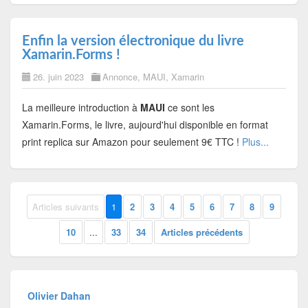
Enfin la version électronique du livre
Xamarin.Forms !
26. juin 2023
Annonce
,
MAUI
,
Xamarin
La meilleure introduction à
MAUI
ce sont les
Xamarin.Forms, le livre, aujourd'hui disponible en format
print replica sur Amazon pour seulement 9€ TTC !
Plus...
Articles suivants
1
2
3
4
5
6
7
8
9
10
...
33
34
Articles précédents
Olivier Dahan