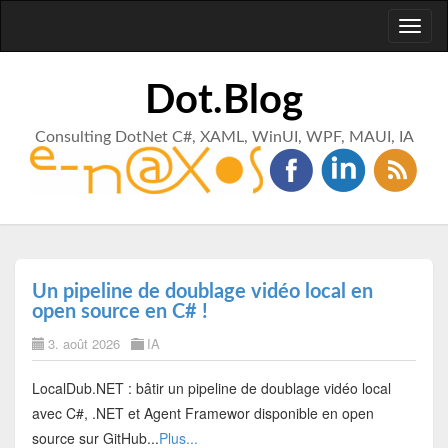
Toggl
naviga
Dot.Blog
Consulting DotNet C#, XAML, WinUI, WPF, MAUI, IA
Un pipeline de doublage vidéo local en
open source en C# !
3. août 2026
IA
LocalDub.NET : bâtir un pipeline de doublage vidéo local
avec C#, .NET et Agent Framewor disponible en open
source sur GitHub...
Plus...