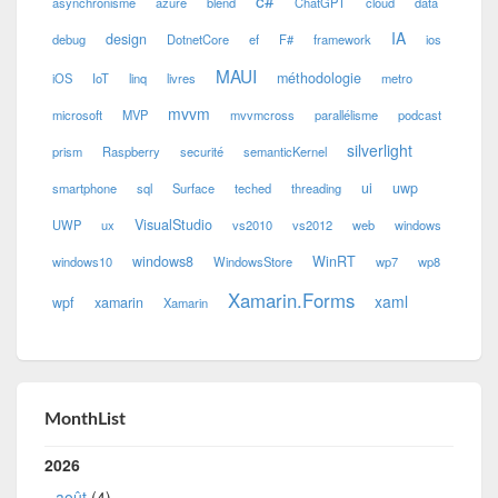
c#
asynchronisme
azure
blend
ChatGPT
cloud
data
IA
design
debug
DotnetCore
ef
F#
framework
ios
MAUI
méthodologie
iOS
IoT
linq
livres
metro
mvvm
microsoft
MVP
mvvmcross
parallélisme
podcast
silverlight
prism
Raspberry
securité
semanticKernel
ui
uwp
smartphone
sql
Surface
teched
threading
VisualStudio
UWP
ux
vs2010
vs2012
web
windows
windows8
WinRT
windows10
WindowsStore
wp7
wp8
Xamarin.Forms
xaml
wpf
xamarin
Xamarin
MonthList
2026
août
(4)