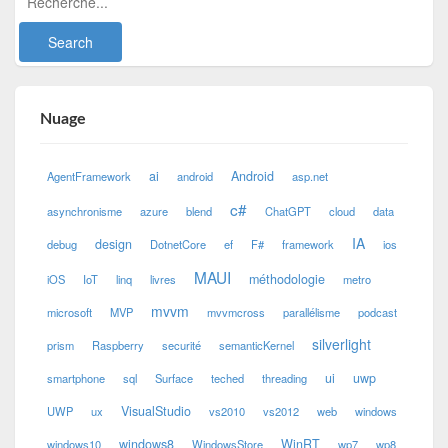
Nuage
ai
Android
AgentFramework
android
asp.net
c#
asynchronisme
azure
blend
ChatGPT
cloud
data
IA
design
debug
DotnetCore
ef
F#
framework
ios
MAUI
méthodologie
iOS
IoT
linq
livres
metro
mvvm
microsoft
MVP
mvvmcross
parallélisme
podcast
silverlight
prism
Raspberry
securité
semanticKernel
ui
uwp
smartphone
sql
Surface
teched
threading
VisualStudio
UWP
ux
vs2010
vs2012
web
windows
windows8
WinRT
windows10
WindowsStore
wp7
wp8