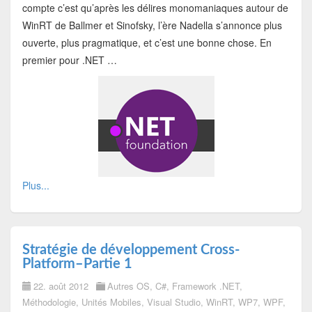
compte c’est qu’après les délires monomaniaques autour de
WinRT de Ballmer et Sinofsky, l’ère Nadella s’annonce plus
ouverte, plus pragmatique, et c’est une bonne chose. En
premier pour .NET …
Plus...
Stratégie de développement Cross-
Platform–Partie 1
22. août 2012
Autres OS
,
C#
,
Framework .NET
,
Méthodologie
,
Unités Mobiles
,
Visual Studio
,
WinRT
,
WP7
,
WPF
,