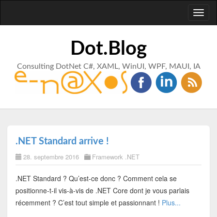
Toggl
naviga
Dot.Blog
Consulting DotNet C#, XAML, WinUI, WPF, MAUI, IA
.NET Standard arrive !
28. septembre 2016
Framework .NET
.NET Standard ? Qu’est-ce donc ? Comment cela se
positionne-t-il vis-à-vis de .NET Core dont je vous parlais
récemment ? C’est tout simple et passionnant !
Plus...