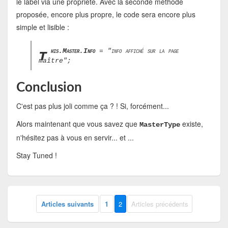
le label via une propriété. Avec la seconde méthode
proposée, encore plus propre, le code sera encore plus
simple et lisible :
t
his.Master.Info
= "info affiché sur la page
maître";
Conclusion
C'est pas plus joli comme ça ? ! Si, forcément...
Alors maintenant que vous savez que
existe,
MasterType
n'hésitez pas à vous en servir... et ...
Stay Tuned !
Articles suivants
1
2
Articles précédents