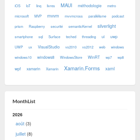
MAUI
méthodologie
iOS
IoT
linq
livres
metro
mvvm
microsoft
MVP
mvvmcross
parallélisme
podcast
silverlight
prism
Raspberry
securité
semanticKernel
ui
uwp
smartphone
sql
Surface
teched
threading
VisualStudio
UWP
ux
vs2010
vs2012
web
windows
windows8
WinRT
windows10
WindowsStore
wp7
wp8
Xamarin.Forms
xaml
wpf
xamarin
Xamarin
MonthList
2026
août
(3)
juillet
(8)