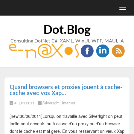
Toggl
naviga
Dot.Blog
Consulting DotNet C#, XAML, WinUI, WPF, MAUI, IA
Quand browsers et proxies jouent à cache-
cache avec vos Xap...
4. juin 2011
Silverlight
,
Internet
[new:30/06/2011]Lorsqu’on travaille avec Silverlight on peut
facilement devenir fou à cause d’un proxy ou d’un browser
dont le cache est mal géré. En vous resservant un vieux Xap