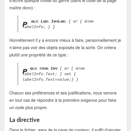
d'écrire quelque chose du genre (dans le code de la page
maître donc) :
p
ublic Label InfoLabel
{ get { return
labelInfo; } }
Honnêtement il y a encore mieux à faire, personnellement je
n'aime pas voir des objets exposés de la sorte. On créera
plutôt une propriété de ce type :
p
ublic string Info
{ get { return
labelInfo.Text; } set {
labelInfo.Text=value;} }
Chacun ses préférences et ses justifications, nous venons
en tout cas de répondre à la première exigence pour faire
un code plus propre.
La directive
Dans le fichier .aspx de la page de contenu, il suffit d'ajouter