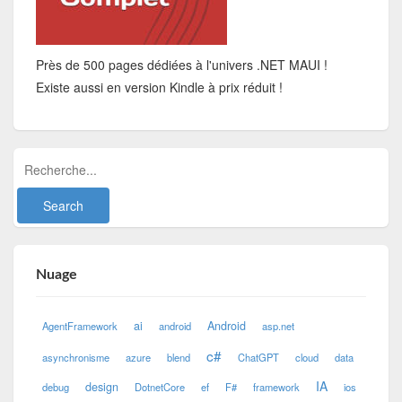
Près de 500 pages dédiées à l'univers .NET MAUI !
Existe aussi en version Kindle à prix réduit !
Nuage
ai
Android
AgentFramework
android
asp.net
c#
asynchronisme
azure
blend
ChatGPT
cloud
data
IA
design
debug
DotnetCore
ef
F#
framework
ios