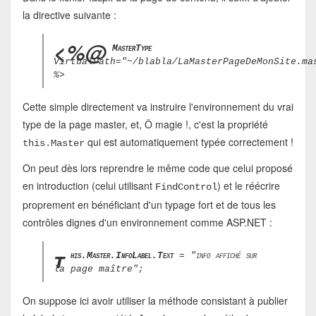
la directive suivante :
<%@
MasterType
VirtualPath="~/blabla/LaMasterPageDeMonSite.ma
%>
Cette simple directement va instruire l'environnement du vrai
type de la page master, et, Ô magie !, c'est la propriété
qui est automatiquement typée correctement !
this.Master
On peut dès lors reprendre le même code que celui proposé
en introduction (celui utilisant
) et le réécrire
FindControl
proprement en bénéficiant d'un typage fort et de tous les
contrôles dignes d'un environnement comme ASP.NET :
t
his.Master.InfoLabel.Text
= "info affiché sur
la page maître";
On suppose ici avoir utiliser la méthode consistant à publier