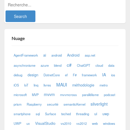
Nuage
ai
Android
AgentFramework
android
asp.net
c#
asynchronisme
azure
blend
ChatGPT
cloud
data
IA
design
debug
DotnetCore
ef
F#
framework
ios
MAUI
méthodologie
iOS
IoT
linq
livres
metro
mvvm
microsoft
MVP
mvvmcross
parallélisme
podcast
silverlight
prism
Raspberry
securité
semanticKernel
ui
uwp
smartphone
sql
Surface
teched
threading
VisualStudio
UWP
ux
vs2010
vs2012
web
windows