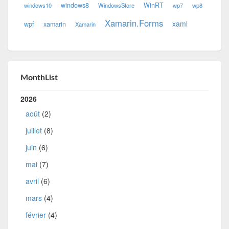
windows8
WinRT
windows10
WindowsStore
wp7
wp8
Xamarin.Forms
xaml
wpf
xamarin
Xamarin
MonthList
2026
août
(2)
juillet
(8)
juin
(6)
mai
(7)
avril
(6)
mars
(4)
février
(4)