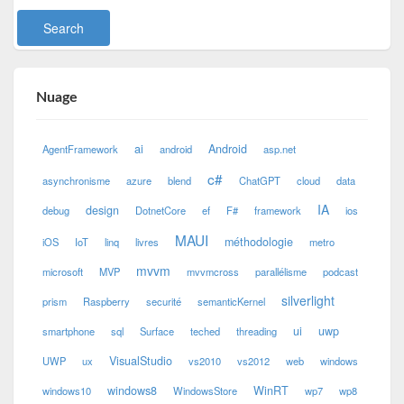
Nuage
ai
Android
AgentFramework
android
asp.net
c#
asynchronisme
azure
blend
ChatGPT
cloud
data
IA
design
debug
DotnetCore
ef
F#
framework
ios
MAUI
méthodologie
iOS
IoT
linq
livres
metro
mvvm
microsoft
MVP
mvvmcross
parallélisme
podcast
silverlight
prism
Raspberry
securité
semanticKernel
ui
uwp
smartphone
sql
Surface
teched
threading
VisualStudio
UWP
ux
vs2010
vs2012
web
windows
windows8
WinRT
windows10
WindowsStore
wp7
wp8