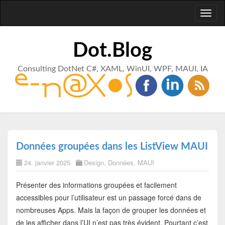
Toggl
naviga
Dot.Blog
Consulting DotNet C#, XAML, WinUI, WPF, MAUI, IA
Données groupées dans les ListView MAUI
24. janvier 2025
Design
,
Données
,
MAUI
Présenter des informations groupées et facilement
accessibles pour l’utilisateur est un passage forcé dans de
nombreuses Apps. Mais la façon de grouper les données et
de les afficher dans l’UI n’est pas très évident. Pourtant c’est