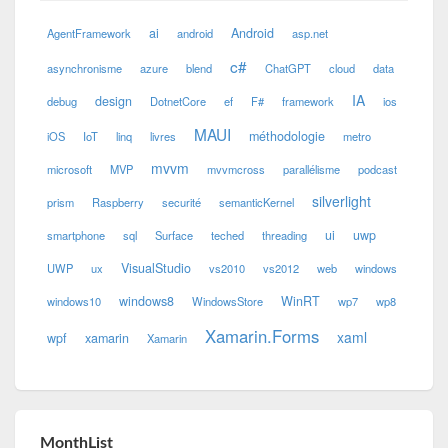
ai
Android
AgentFramework
android
asp.net
c#
asynchronisme
azure
blend
ChatGPT
cloud
data
IA
design
debug
DotnetCore
ef
F#
framework
ios
MAUI
méthodologie
iOS
IoT
linq
livres
metro
mvvm
microsoft
MVP
mvvmcross
parallélisme
podcast
silverlight
prism
Raspberry
securité
semanticKernel
ui
uwp
smartphone
sql
Surface
teched
threading
VisualStudio
UWP
ux
vs2010
vs2012
web
windows
windows8
WinRT
windows10
WindowsStore
wp7
wp8
Xamarin.Forms
xaml
wpf
xamarin
Xamarin
MonthList