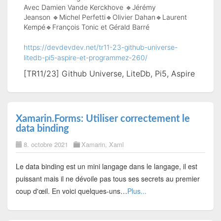
Avec
Damien Vande Kerckhove
🔹
Jérémy
Jeanson
🔹Michel Perfetti🔹
Olivier Dahan
🔹
Laurent
Kempé
🔹
François Tonic
et
Gérald Barré
https://devdevdev.net/tr11-23-github-universe-
litedb-pi5-aspire-et-programmez-260/
[TR11/23] Github Universe, LiteDb, Pi5, Aspire
Xamarin.Forms: Utiliser correctement le
data binding
8. octobre 2021
Xamarin
,
Xaml
Le data binding est un mini langage dans le langage, il est
puissant mais il ne dévoile pas tous ses secrets au premier
coup d'œil. En voici quelques-uns…
Plus...