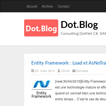
Accueil
Archive
Contact
Dot.Blog
Consulting DotNet C#, XA
Entity Framework : Load et AsNoTr
26. mars 2015
Olivier
Données
[new:30/04/2015]Entity Framework
est une technologie mature et eff
quand on connait bien une techno 
entre temps... C’est le cas de deu