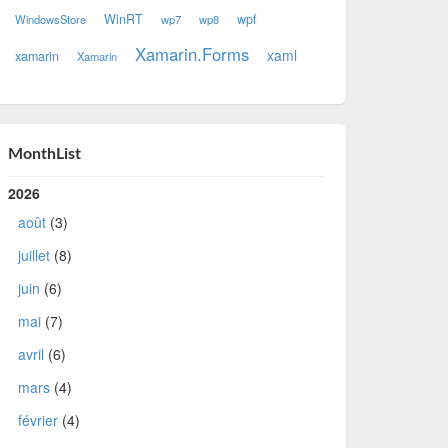
WinRT
wpf
WindowsStore
wp7
wp8
Xamarin.Forms
xaml
xamarin
Xamarin
MonthList
2026
août
(3)
juillet
(8)
juin
(6)
mai
(7)
avril
(6)
mars
(4)
février
(4)