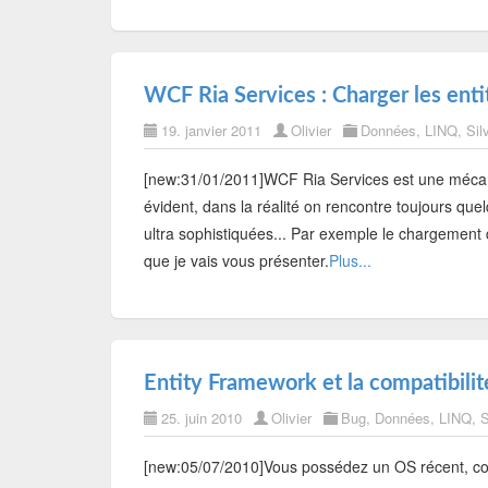
WCF Ria Services : Charger les enti
19. janvier 2011
Olivier
Données
,
LINQ
,
Sil
[new:31/01/2011]WCF Ria Services est une mécani
évident, dans la réalité on rencontre toujours qu
ultra sophistiquées... Par exemple le chargement 
que je vais vous présenter.
Plus...
Entity Framework et la compatibilit
25. juin 2010
Olivier
Bug
,
Données
,
LINQ
,
S
[new:05/07/2010]Vous possédez un OS récent, co