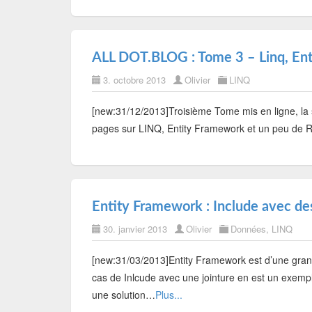
ALL DOT.BLOG : Tome 3 – Linq, En
3. octobre 2013
Olivier
LINQ
[new:31/12/2013]Troisième Tome mis en ligne, la
pages sur LINQ, Entity Framework et un peu de R
Entity Framework : Include avec des
30. janvier 2013
Olivier
Données
,
LINQ
[new:31/03/2013]Entity Framework est d’une grand
cas de Inlcude avec une jointure en est un exempl
une solution…
Plus...