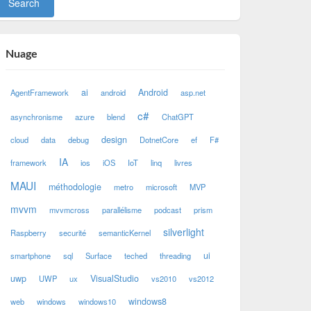
Nuage
ai
Android
AgentFramework
android
asp.net
c#
asynchronisme
azure
blend
ChatGPT
design
cloud
data
debug
DotnetCore
ef
F#
IA
framework
ios
iOS
IoT
linq
livres
MAUI
méthodologie
metro
microsoft
MVP
mvvm
mvvmcross
parallélisme
podcast
prism
silverlight
Raspberry
securité
semanticKernel
ui
smartphone
sql
Surface
teched
threading
uwp
VisualStudio
UWP
ux
vs2010
vs2012
windows8
web
windows
windows10