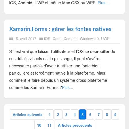
iOS, Android, UWP et même Mac OSX ou WPF !
Plus...
Xamarin.Forms : gérer les fontes natives
15. avril 2017
iOS
,
Xaml
,
Xamarin
,
Windows10
,
UWP
S’il est vrai que laisser l’utilisateur et l’OS se débrouiller de
ces détails visuels est le plus sage, il peut s’avérer
nécessaire parfois d’avoir à utiliser une fonte bien
particulière et forcément native à la plateforme. Mais
comment le faire depuis un système cross-plateforme
comme les Xamarin.Forms ?
Plus...
Articles suivants
1
2
3
4
5
6
7
8
9
10
11
Articles précédents