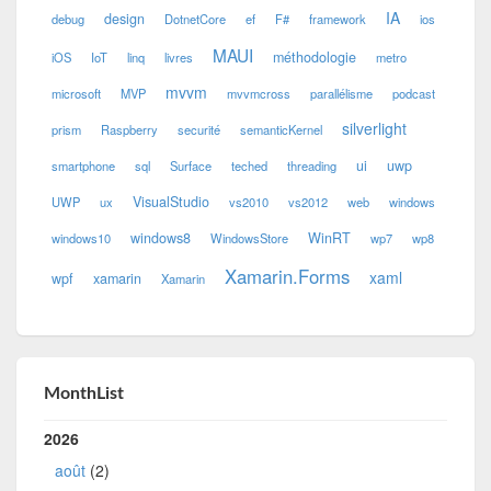
IA
design
debug
DotnetCore
ef
F#
framework
ios
MAUI
méthodologie
iOS
IoT
linq
livres
metro
mvvm
microsoft
MVP
mvvmcross
parallélisme
podcast
silverlight
prism
Raspberry
securité
semanticKernel
ui
uwp
smartphone
sql
Surface
teched
threading
VisualStudio
UWP
ux
vs2010
vs2012
web
windows
windows8
WinRT
windows10
WindowsStore
wp7
wp8
Xamarin.Forms
xaml
wpf
xamarin
Xamarin
MonthList
2026
août
(2)