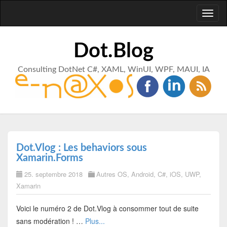
Toggl
naviga
Dot.Blog
Consulting DotNet C#, XAML, WinUI, WPF, MAUI, IA
Dot.Vlog : Les behaviors sous
Xamarin.Forms
25. septembre 2018
Autres OS
,
Android
,
C#
,
iOS
,
UWP
,
Xamarin
Voici le numéro 2 de Dot.Vlog à consommer tout de suite
sans modération ! …
Plus...