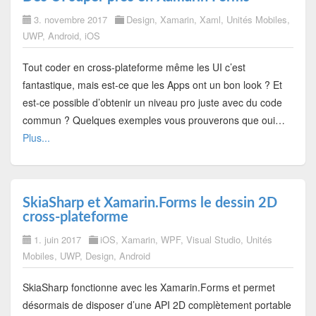
3. novembre 2017
Design
,
Xamarin
,
Xaml
,
Unités Mobiles
,
UWP
,
Android
,
iOS
Tout coder en cross-plateforme même les UI c’est
fantastique, mais est-ce que les Apps ont un bon look ? Et
est-ce possible d’obtenir un niveau pro juste avec du code
commun ? Quelques exemples vous prouverons que oui…
Plus...
SkiaSharp et Xamarin.Forms le dessin 2D
cross-plateforme
1. juin 2017
iOS
,
Xamarin
,
WPF
,
Visual Studio
,
Unités
Mobiles
,
UWP
,
Design
,
Android
SkiaSharp fonctionne avec les Xamarin.Forms et permet
désormais de disposer d’une API 2D complètement portable