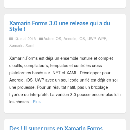
Xamarin Forms 3.0 une release qui a du
Style !
13. mai 2018
Autres OS
,
Android
,
iOS
,
UWP
,
WPF
,
Xamarin
,
Xaml
Xamarin.Forms est déjà un ensemble mature et complet
d’outils, compilateurs, templates et contrôles cross-
plateformes basés sur .NET et XAML. Développer pour
Android, iOS, UWP avec un seul code unifié est déjà en soi
une prouesse. Pour un résultat natif, pas un bricolage
hybride ou interprété. La version 3.0 pousse encore plus loin
les choses…
Plus...
Des UI super pros en Xamarin Forms