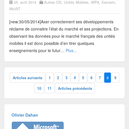
25. avril 2014
Autres OS
,
Unités Mobiles
,
WP8
,
Xamarin
,
WinRT
[new:30/05/2014]Axer correctement ses développements
réclame de connaitre l’état du marché et ses projections. En
observant les données pour le marché français des unités
mobiles il est donc possible d’en tirer quelques
enseignements pour le futur…
Plus...
Articles suivants
1
2
3
4
5
6
7
8
9
10
11
Articles précédents
Olivier Dahan