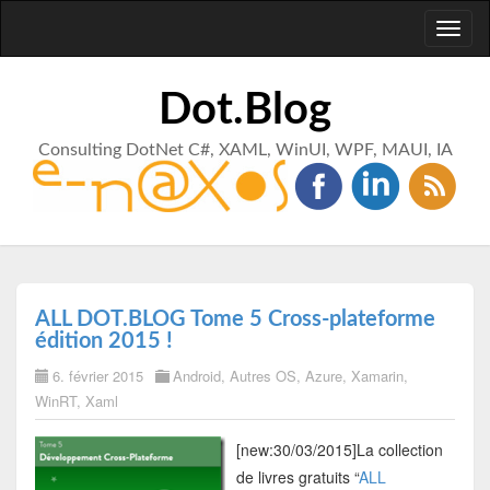
Toggl
naviga
Dot.Blog
Consulting DotNet C#, XAML, WinUI, WPF, MAUI, IA
ALL DOT.BLOG Tome 5 Cross-plateforme
édition 2015 !
6. février 2015
Android
,
Autres OS
,
Azure
,
Xamarin
,
WinRT
,
Xaml
[new:30/03/2015]
La collection
de livres gratuits “
ALL