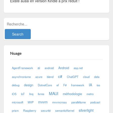
Existe aussi en version Kindle à prix réduit !
Nuage
ai
Android
AgentFramework
android
asp.net
c#
asynchronisme
azure
blend
ChatGPT
cloud
data
IA
design
debug
DotnetCore
ef
F#
framework
ios
MAUI
méthodologie
iOS
IoT
linq
livres
metro
mvvm
microsoft
MVP
mvvmcross
parallélisme
podcast
silverlight
prism
Raspberry
securité
semanticKernel