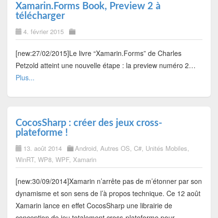
Xamarin.Forms Book, Preview 2 à
télécharger
4. février 2015
[new:27/02/2015]Le livre “Xamarin.Forms” de Charles
Petzold atteint une nouvelle étape : la preview numéro 2…
Plus...
CocosSharp : créer des jeux cross-
plateforme !
13. août 2014
Android
,
Autres OS
,
C#
,
Unités Mobiles
,
WinRT
,
WP8
,
WPF
,
Xamarin
[new:30/09/2014]Xamarin n’arrête pas de m’étonner par son
dynamisme et son sens de l’à propos technique. Ce 12 août
Xamarin lance en effet CocosSharp une librairie de
conception de jeu totalement cross-plateforme pour