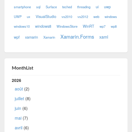
ui
uwp
smartphone
sql
Surface
teched
threading
VisualStudio
UWP
ux
vs2010
vs2012
web
windows
windows8
WinRT
windows10
WindowsStore
wp7
wp8
Xamarin.Forms
xaml
wpf
xamarin
Xamarin
MonthList
2026
août
(2)
juillet
(8)
juin
(6)
mai
(7)
avril
(6)