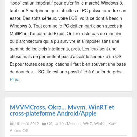
“todo” est un impératif pour qu’enfin le marché Windows 8,
tant sur Smartphone que tablettes et PC puisse prendre son
essor. Des softs sérieux, voire LOB, voilà ce dont à besoin
Windows 8. Tout comme le PC doit en partie son succès à
MultiPlan, l’ancêtre de Excel. Or il n’existe pas de machine
ou d’architecture qui a pu survivre et s’imposer sans une
gamme de logiciels intelligents, pros. Les jeux sont une
chose mais ne permettent pas d’assoir le sérieux d’un OS.
Et pour toutes ces applications il faut bien souvent une base
de données… SQLite est une possibilité à étudier de près…
Plus...
MVVMCross, Okra... Mvvm, WinRT et
cross-plateforme Android/Apple
16. août 2012
C#
,
Unités Mobiles
,
WP7
,
WinRT
,
Xaml
,
Autres OS