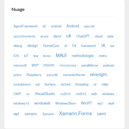
Nuage
ai
Android
AgentFramework
android
asp.net
c#
asynchronisme
azure
blend
ChatGPT
cloud
data
IA
design
debug
DotnetCore
ef
F#
framework
ios
MAUI
méthodologie
iOS
IoT
linq
livres
metro
mvvm
microsoft
MVP
mvvmcross
parallélisme
podcast
silverlight
prism
Raspberry
securité
semanticKernel
ui
uwp
smartphone
sql
Surface
teched
threading
VisualStudio
UWP
ux
vs2010
vs2012
web
windows
windows8
WinRT
windows10
WindowsStore
wp7
wp8
Xamarin.Forms
xaml
wpf
xamarin
Xamarin