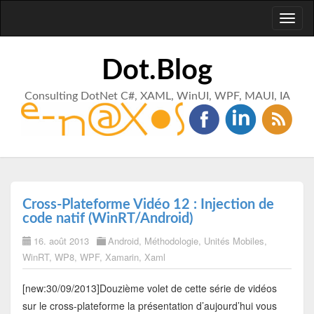
Toggl
naviga
Dot.Blog
Consulting DotNet C#, XAML, WinUI, WPF, MAUI, IA
Cross-Plateforme Vidéo 12 : Injection de
code natif (WinRT/Android)
16. août 2013
Android
,
Méthodologie
,
Unités Mobiles
,
WinRT
,
WP8
,
WPF
,
Xamarin
,
Xaml
[new:30/09/2013]Douzième volet de cette série de vidéos
sur le cross-plateforme la présentation d’aujourd’hui vous