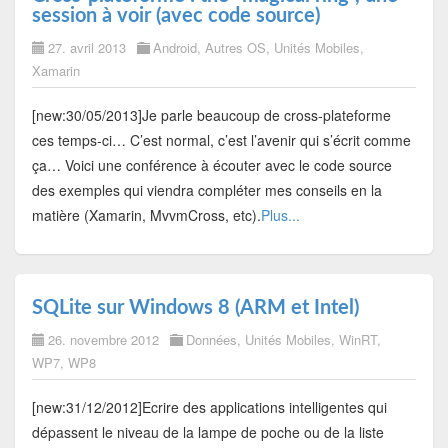
session à voir (avec code source)
27. avril 2013
Android
,
Autres OS
,
Unités Mobiles
,
Xamarin
[new:30/05/2013]Je parle beaucoup de cross-plateforme
ces temps-ci… C’est normal, c’est l’avenir qui s’écrit comme
ça… Voici une conférence à écouter avec le code source
des exemples qui viendra compléter mes conseils en la
matière (Xamarin, MvvmCross, etc).
Plus...
SQLite sur Windows 8 (ARM et Intel)
26. novembre 2012
Données
,
Unités Mobiles
,
WinRT
,
WP7
,
WP8
[new:31/12/2012]Ecrire des applications intelligentes qui
dépassent le niveau de la lampe de poche ou de la liste