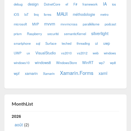
IA
design
debug
DotnetCore
ef
F#
framework
ios
MAUI
méthodologie
iOS
IoT
linq
livres
metro
mvvm
microsoft
MVP
mvvmcross
parallélisme
podcast
silverlight
prism
Raspberry
securité
semanticKernel
ui
uwp
smartphone
sql
Surface
teched
threading
VisualStudio
UWP
ux
vs2010
vs2012
web
windows
windows8
WinRT
windows10
WindowsStore
wp7
wp8
Xamarin.Forms
xaml
wpf
xamarin
Xamarin
MonthList
2026
août
(2)