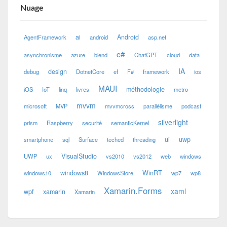
Nuage
ai
Android
AgentFramework
android
asp.net
c#
asynchronisme
azure
blend
ChatGPT
cloud
data
IA
design
debug
DotnetCore
ef
F#
framework
ios
MAUI
méthodologie
iOS
IoT
linq
livres
metro
mvvm
microsoft
MVP
mvvmcross
parallélisme
podcast
silverlight
prism
Raspberry
securité
semanticKernel
ui
uwp
smartphone
sql
Surface
teched
threading
VisualStudio
UWP
ux
vs2010
vs2012
web
windows
windows8
WinRT
windows10
WindowsStore
wp7
wp8
Xamarin.Forms
xaml
wpf
xamarin
Xamarin