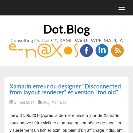
Toggl
naviga
Dot.Blog
Consulting DotNet C#, XAML, WinUI, WPF, MAUI, IA
Xamarin erreur du designer “Disconnected
from layout renderer” et version “too old”
2. mai 2014
Bug
,
Xamarin
[new:31/05/2014]Après la dernière mise à jour de Xamarin
vous pouvez être victime d’un bug qui empêche de modifier
visuellement un fichier axml ou bien d’un affichage indiquant