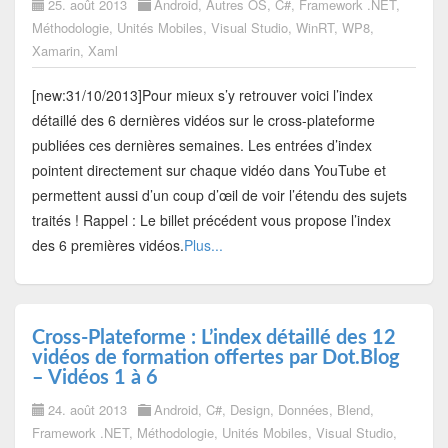
25. août 2013
Android
,
Autres OS
,
C#
,
Framework .NET
,
Méthodologie
,
Unités Mobiles
,
Visual Studio
,
WinRT
,
WP8
,
Xamarin
,
Xaml
[new:31/10/2013]Pour mieux s’y retrouver voici l’index
détaillé des 6 dernières vidéos sur le cross-plateforme
publiées ces dernières semaines. Les entrées d’index
pointent directement sur chaque vidéo dans YouTube et
permettent aussi d’un coup d’œil de voir l’étendu des sujets
traités ! Rappel : Le billet précédent vous propose l’index
des 6 premières vidéos.
Plus...
Cross-Plateforme : L’index détaillé des 12
vidéos de formation offertes par Dot.Blog
– Vidéos 1 à 6
24. août 2013
Android
,
C#
,
Design
,
Données
,
Blend
,
Framework .NET
,
Méthodologie
,
Unités Mobiles
,
Visual Studio
,