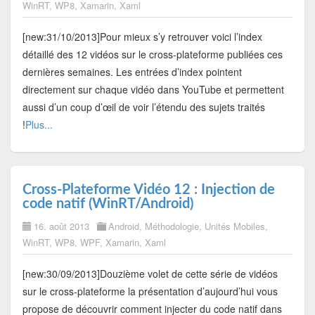
WinRT
,
WP8
,
Xamarin
,
Xaml
[new:31/10/2013]Pour mieux s’y retrouver voici l’index
détaillé des 12 vidéos sur le cross-plateforme publiées ces
dernières semaines. Les entrées d’index pointent
directement sur chaque vidéo dans YouTube et permettent
aussi d’un coup d’œil de voir l’étendu des sujets traités
!
Plus...
Cross-Plateforme Vidéo 12 : Injection de
code natif (WinRT/Android)
16. août 2013
Android
,
Méthodologie
,
Unités Mobiles
,
WinRT
,
WP8
,
WPF
,
Xamarin
,
Xaml
[new:30/09/2013]Douzième volet de cette série de vidéos
sur le cross-plateforme la présentation d’aujourd’hui vous
propose de découvrir comment injecter du code natif dans