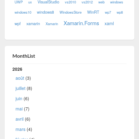
VisualStudio
UWP
ux
vs2010
vs2012
web
windows
windows8
WinRT
windows10
WindowsStore
wp7
wp8
Xamarin.Forms
xaml
wpf
xamarin
Xamarin
MonthList
2026
août
(3)
juillet
(8)
juin
(6)
mai
(7)
avril
(6)
mars
(4)