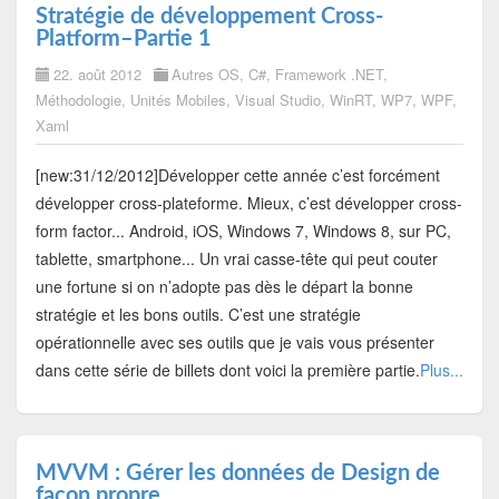
Stratégie de développement Cross-
Platform–Partie 1
22. août 2012
Autres OS
,
C#
,
Framework .NET
,
Méthodologie
,
Unités Mobiles
,
Visual Studio
,
WinRT
,
WP7
,
WPF
,
Xaml
[new:31/12/2012]Développer cette année c’est forcément
développer cross-plateforme. Mieux, c’est développer cross-
form factor... Android, iOS, Windows 7, Windows 8, sur PC,
tablette, smartphone... Un vrai casse-tête qui peut couter
une fortune si on n’adopte pas dès le départ la bonne
stratégie et les bons outils. C’est une stratégie
opérationnelle avec ses outils que je vais vous présenter
dans cette série de billets dont voici la première partie.
Plus...
MVVM : Gérer les données de Design de
façon propre