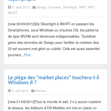
6. août 2012
Design
,
Données
,
Silverlight
,
WPF
,
WP7
,
WinRT
[new:30/09/2012]De Silverlight à WinRT en passant les
Smartphones, sous Windows ou d’autres OS, les patterns
de type MVVM sont devenues indispensables. Toutefois
gérer des données de Design pour faciliter la création des
UI est souvent mal géré ou oublié. Cela est aussi essentiel
pourtant...
Plus...
Le piège des “market places” touchera-t-il
Windows 8 ?
5. juin 2012
Humeur
[new:31/08/2012]Tout le monde le sait, il n’y aucun mystère
là-dessus, les éditeurs d’OS Mobiles ont mis en place un