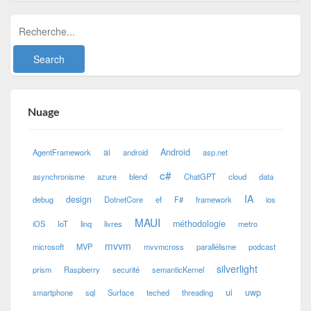
Nuage
ai
Android
AgentFramework
android
asp.net
c#
asynchronisme
azure
blend
ChatGPT
cloud
data
IA
design
debug
DotnetCore
ef
F#
framework
ios
MAUI
méthodologie
iOS
IoT
linq
livres
metro
mvvm
microsoft
MVP
mvvmcross
parallélisme
podcast
silverlight
prism
Raspberry
securité
semanticKernel
ui
uwp
smartphone
sql
Surface
teched
threading