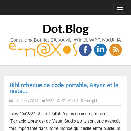
Toggl
naviga
Dot.Blog
Consulting DotNet C#, XAML, WinUI, WPF, MAUI, IA
Bibliothèque de code portable, Async et le
reste…
11. mars 2013
WP8
,
WP7
,
WinRT
,
Silverlight
[new:20/03/2013]Les bibliothèques de code portable
(Portable Libraries) de Visual Studio 2012 sont une avancée
très importante dans notre monde qui hésite entre plusieurs