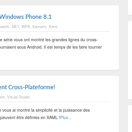
e Windows Phone 8.1
ework .NET
,
WP8
,
Xamarin
,
Xaml
e série vous ont montré les grandes lignes du cross-
naient sous Android. Il est temps de les faire tourner
nt Cross-Plateforme!
rin
,
Visual Studio
e vous ai montré la simplicité et la puissance des
s peuvent être définies en XAML !
Plus...