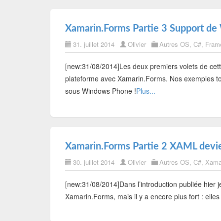
Xamarin.Forms Partie 3 Support d
31. juillet 2014
Olivier
Autres OS
,
C#
,
Fram
[new:31/08/2014]Les deux premiers volets de cett
plateforme avec Xamarin.Forms. Nos exemples tour
sous Windows Phone !
Plus...
Xamarin.Forms Partie 2 XAML devie
30. juillet 2014
Olivier
Autres OS
,
C#
,
Xama
[new:31/08/2014]Dans l’introduction publiée hier j
Xamarin.Forms, mais il y a encore plus fort : elle