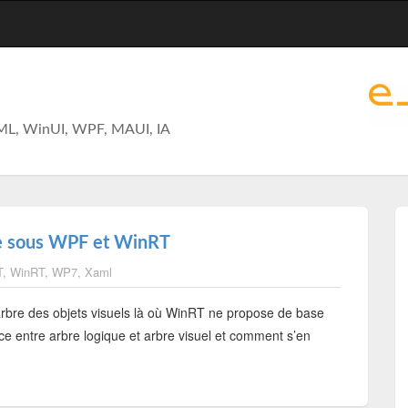
ML, WinUI, WPF, MAUI, IA
que sous WPF et WinRT
T
,
WinRT
,
WP7
,
Xaml
rbre des objets visuels là où WinRT ne propose de base
ce entre arbre logique et arbre visuel et comment s’en