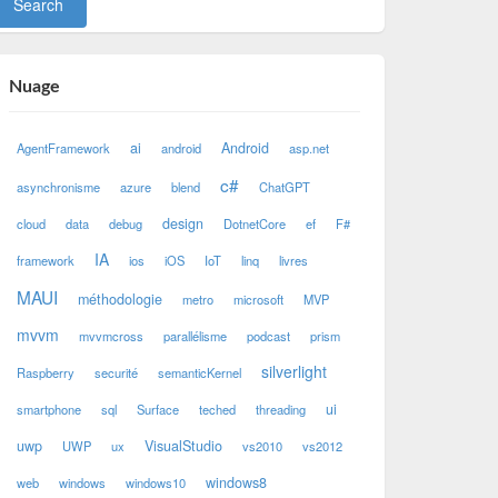
Nuage
ai
Android
AgentFramework
android
asp.net
c#
asynchronisme
azure
blend
ChatGPT
design
cloud
data
debug
DotnetCore
ef
F#
IA
framework
ios
iOS
IoT
linq
livres
MAUI
méthodologie
metro
microsoft
MVP
mvvm
mvvmcross
parallélisme
podcast
prism
silverlight
Raspberry
securité
semanticKernel
ui
smartphone
sql
Surface
teched
threading
uwp
VisualStudio
UWP
ux
vs2010
vs2012
windows8
web
windows
windows10