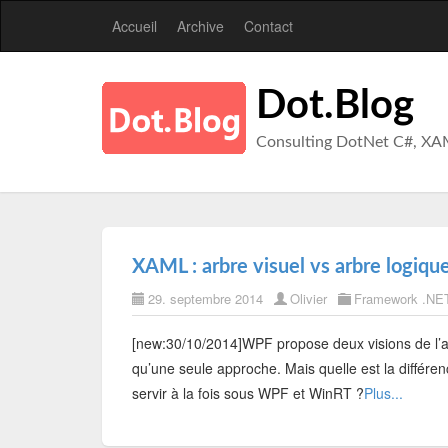
Accueil
Archive
Contact
Dot.Blog
Consulting DotNet C#, XA
XAML : arbre visuel vs arbre logi
29. septembre 2014
Olivier
Framework .NE
[new:30/10/2014]WPF propose deux visions de l’a
qu’une seule approche. Mais quelle est la différen
servir à la fois sous WPF et WinRT ?
Plus...