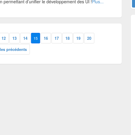
n permettant d’unifier le développement des UI !
Plus...
12
13
14
15
16
17
18
19
20
cles précédents