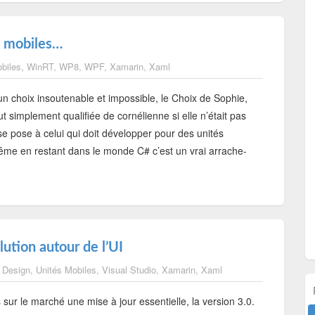
és mobiles…
biles
,
WinRT
,
WP8
,
WPF
,
Xamarin
,
Xaml
 choix insoutenable et impossible, le Choix de Sophie,
t simplement qualifiée de cornélienne si elle n’était pas
se pose à celui qui doit développer pour des unités
me en restant dans le monde C# c’est un vrai arrache-
ution autour de l’UI
,
Design
,
Unités Mobiles
,
Visual Studio
,
Xamarin
,
Xaml
ur le marché une mise à jour essentielle, la version 3.0.