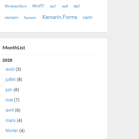
WinRT
wpf
WindowsStore
wp7
wp8
Xamarin.Forms
xaml
xamarin
Xamarin
MonthList
2026
août
(3)
juillet
(8)
juin
(6)
mai
(7)
avril
(6)
mars
(4)
février
(4)