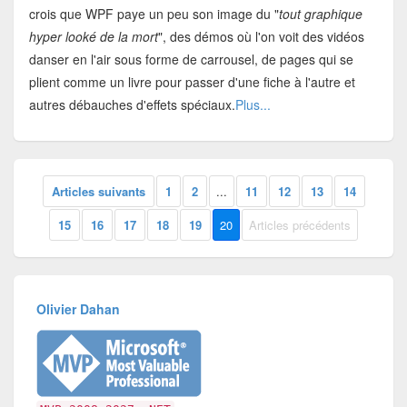
crois que WPF paye un peu son image du "
tout graphique
hyper looké de la mort
", des démos où l'on voit des vidéos
danser en l'air sous forme de carrousel, de pages qui se
plient comme un livre pour passer d'une fiche à l'autre et
autres débauches d'effets spéciaux.
Plus...
Articles suivants
1
2
...
11
12
13
14
15
16
17
18
19
20
Articles précédents
Olivier Dahan