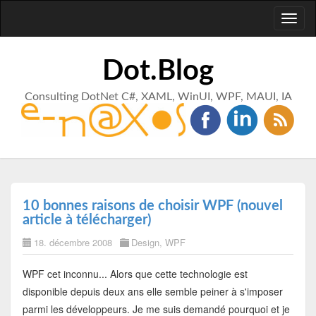
Toggl
naviga
Dot.Blog
Consulting DotNet C#, XAML, WinUI, WPF, MAUI, IA
10 bonnes raisons de choisir WPF (nouvel
article à télécharger)
18. décembre 2008
Design
,
WPF
WPF cet inconnu... Alors que cette technologie est
disponible depuis deux ans elle semble peiner à s'imposer
parmi les développeurs. Je me suis demandé pourquoi et je