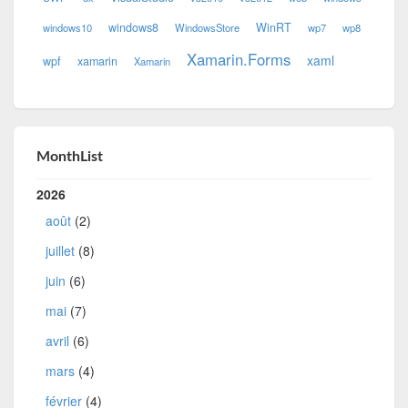
windows8
WinRT
windows10
WindowsStore
wp7
wp8
Xamarin.Forms
xaml
wpf
xamarin
Xamarin
MonthList
2026
août
(2)
juillet
(8)
juin
(6)
mai
(7)
avril
(6)
mars
(4)
février
(4)