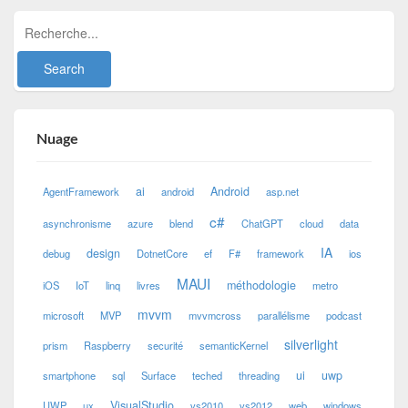
Nuage
ai
Android
AgentFramework
android
asp.net
c#
asynchronisme
azure
blend
ChatGPT
cloud
data
IA
design
debug
DotnetCore
ef
F#
framework
ios
MAUI
méthodologie
iOS
IoT
linq
livres
metro
mvvm
microsoft
MVP
mvvmcross
parallélisme
podcast
silverlight
prism
Raspberry
securité
semanticKernel
ui
uwp
smartphone
sql
Surface
teched
threading
VisualStudio
UWP
ux
vs2010
vs2012
web
windows