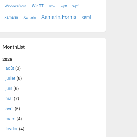
WinRT
wpf
WindowsStore
wp7
wp8
Xamarin.Forms
xaml
xamarin
Xamarin
MonthList
2026
août
(3)
juillet
(8)
juin
(6)
mai
(7)
avril
(6)
mars
(4)
février
(4)