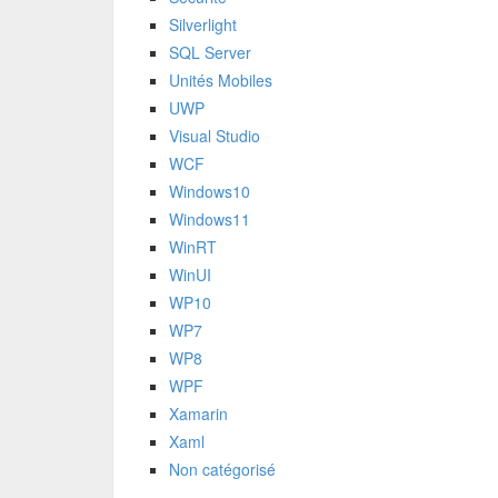
Silverlight
SQL Server
Unités Mobiles
UWP
Visual Studio
WCF
Windows10
Windows11
WinRT
WinUI
WP10
WP7
WP8
WPF
Xamarin
Xaml
Non catégorisé