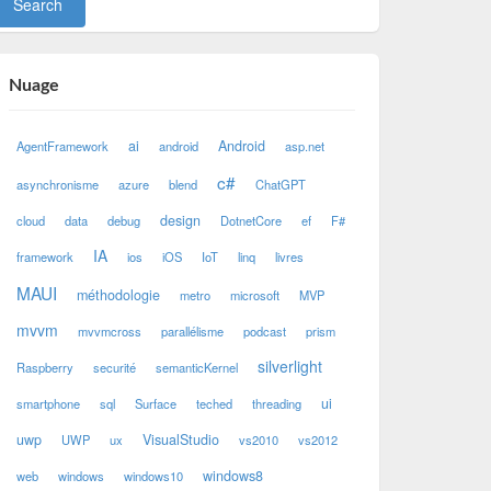
Nuage
ai
Android
AgentFramework
android
asp.net
c#
asynchronisme
azure
blend
ChatGPT
design
cloud
data
debug
DotnetCore
ef
F#
IA
framework
ios
iOS
IoT
linq
livres
MAUI
méthodologie
metro
microsoft
MVP
mvvm
mvvmcross
parallélisme
podcast
prism
silverlight
Raspberry
securité
semanticKernel
ui
smartphone
sql
Surface
teched
threading
uwp
VisualStudio
UWP
ux
vs2010
vs2012
windows8
web
windows
windows10