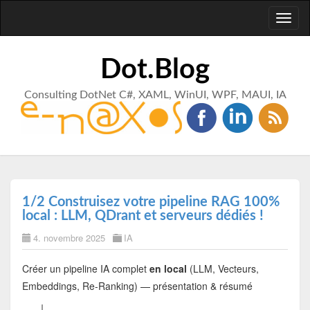
Toggl
naviga
Dot.Blog
Consulting DotNet C#, XAML, WinUI, WPF, MAUI, IA
1/2 Construisez votre pipeline RAG 100%
local : LLM, QDrant et serveurs dédiés !
4. novembre 2025
IA
Créer un pipeline IA complet
en local
(LLM, Vecteurs,
Embeddings, Re-Ranking) — présentation & résumé