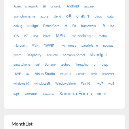
ai
Android
AgentFramework
android
asp.net
c#
asynchronisme
azure
blend
ChatGPT
cloud
data
IA
design
debug
DotnetCore
ef
F#
framework
ios
MAUI
méthodologie
iOS
IoT
linq
livres
metro
mvvm
microsoft
MVP
mvvmcross
parallélisme
podcast
silverlight
prism
Raspberry
securité
semanticKernel
ui
uwp
smartphone
sql
Surface
teched
threading
VisualStudio
UWP
ux
vs2010
vs2012
web
windows
windows8
WinRT
windows10
WindowsStore
wp7
wp8
Xamarin.Forms
xaml
wpf
xamarin
Xamarin
MonthList