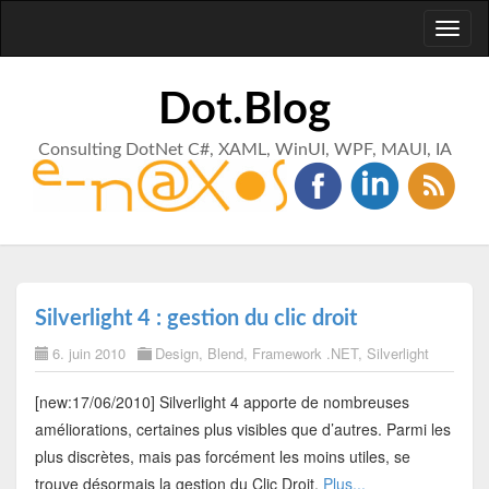
Toggl
naviga
Dot.Blog
Consulting DotNet C#, XAML, WinUI, WPF, MAUI, IA
Silverlight 4 : gestion du clic droit
6. juin 2010
Design
,
Blend
,
Framework .NET
,
Silverlight
[new:17/06/2010] Silverlight 4 apporte de nombreuses
améliorations, certaines plus visibles que d’autres. Parmi les
plus discrètes, mais pas forcément les moins utiles, se
trouve désormais la gestion du Clic Droit.
Plus...