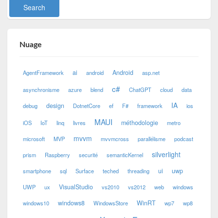
Nuage
ai
Android
AgentFramework
android
asp.net
c#
asynchronisme
azure
blend
ChatGPT
cloud
data
IA
design
debug
DotnetCore
ef
F#
framework
ios
MAUI
méthodologie
iOS
IoT
linq
livres
metro
mvvm
microsoft
MVP
mvvmcross
parallélisme
podcast
silverlight
prism
Raspberry
securité
semanticKernel
ui
uwp
smartphone
sql
Surface
teched
threading
VisualStudio
UWP
ux
vs2010
vs2012
web
windows
windows8
WinRT
windows10
WindowsStore
wp7
wp8