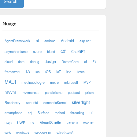
Nuage
ai
Android
AgentFramework
android
asp.net
c#
asynchronisme
azure
blend
ChatGPT
design
cloud
data
debug
DotnetCore
ef
F#
IA
framework
ios
iOS
IoT
linq
livres
MAUI
méthodologie
metro
microsoft
MVP
mvvm
mvvmcross
parallélisme
podcast
prism
silverlight
Raspberry
securité
semanticKernel
ui
smartphone
sql
Surface
teched
threading
uwp
VisualStudio
UWP
ux
vs2010
vs2012
windows8
web
windows
windows10