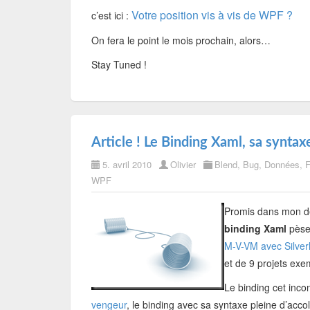
Votre position vis à vis de WPF ?
c’est ici :
On fera le point le mois prochain, alors…
Stay Tuned !
Article ! Le Binding Xaml, sa syntax
5. avril 2010
Olivier
Blend
,
Bug
,
Données
,
F
WPF
Promis dans mon dern
binding Xaml
pèse 
M-V-VM avec Silverl
et de 9 projets exe
Le binding cet inco
vengeur
, le binding avec sa syntaxe pleine d’acc