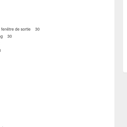
la fenêtre de sortie 30
ding 30
2
3