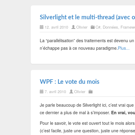
Silverlight et le multi-thread (ave
12. avril 2010
Olivier
C#
,
Données
,
Framew
La “parallélisation” des traitements est devenu u
n’échappe pas à ce nouveau paradigme.
Plus...
WPF : Le vote du mois
7. avril 2010
Olivier
Je parle beaucoup de Silverlight ici, c’est vrai qu
ce dernier a plus de mal à s’imposer.
En vrai, vo
Pour le savoir, le vote est ouvert tout le mois alo
(c’est facile, juste une question, juste une réponse