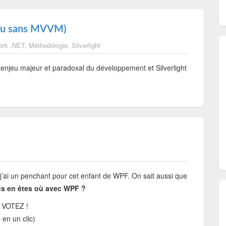
c ou sans MVVM)
ork .NET
,
Méthodologie
,
Silverlight
n enjeu majeur et paradoxal du développement et Silverlight
e j’ai un penchant pour cet enfant de WPF. On sait aussi que
us en êtes où avec WPF ?
rs VOTEZ !
 en un clic)