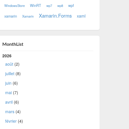
WinRT
wpf
WindowsStore
wp7
wp8
Xamarin.Forms
xaml
xamarin
Xamarin
MonthList
2026
août
(2)
juillet
(8)
juin
(6)
mai
(7)
avril
(6)
mars
(4)
février
(4)