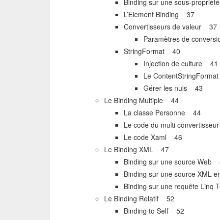
Binding sur une sous-proprié
L’Element Binding 37
Convertisseurs de valeur 37
Paramètres de convers
StringFormat 40
Injection de culture 41
Le ContentStringForma
Gérer les nuls 43
Le Binding Multiple 44
La classe Personne 44
Le code du multi convertisse
Le code Xaml 46
Le Binding XML 47
Binding sur une source Web
Binding sur une source XML 
Binding sur une requête Lin
Le Binding Relatif 52
Binding to Self 52