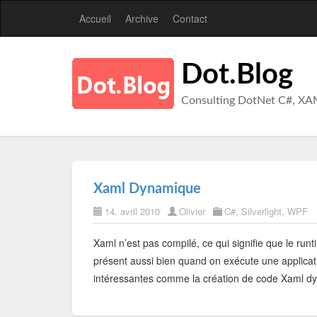
Accueil
Archive
Contact
Dot.Blog
Consulting DotNet C#, XA
Xaml Dynamique
14. avril 2010
Olivier
C#
,
Silverlight
,
WPF
Xaml n’est pas compilé, ce qui signifie que le runti
présent aussi bien quand on exécute une applicat
intéressantes comme la création de code Xaml 