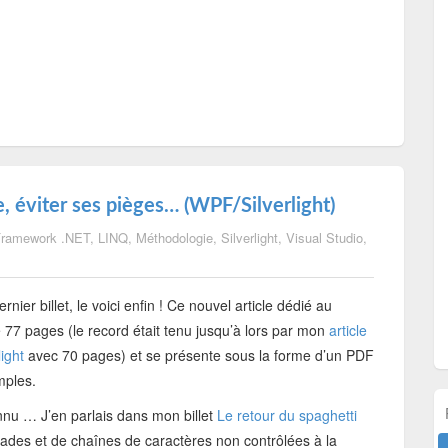
e, éviter ses pièges… (WPF/Silverlight)
ramework .NET
,
LINQ
,
Méthodologie
,
Silverlight
,
Visual Studio
,
ier billet, le voici enfin ! Ce nouvel article dédié au
77 pages (le record était tenu jusqu’à lors par mon
article
ight
avec 70 pages) et se présente sous la forme d’un PDF
mples.
nnu … J’en parlais dans mon billet
Le retour du spaghetti
olades et de chaînes de caractères non contrôlées à la