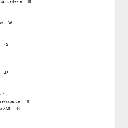
té du contexte 36
ion 38
t 42
ur 45
 47
en ressource 48
q To XML 49