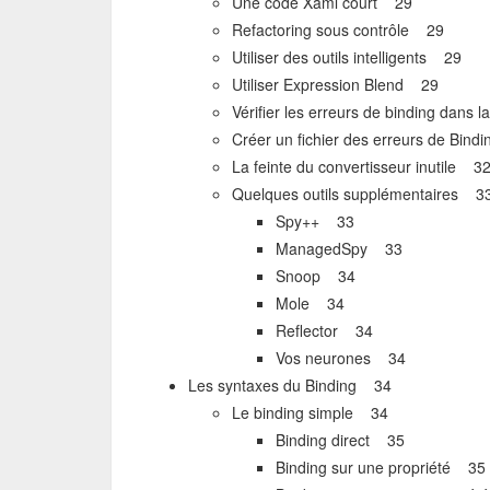
Une code Xaml court 29
Refactoring sous contrôle 29
Utiliser des outils intelligents 29
Utiliser Expression Blend 29
Vérifier les erreurs de binding dans 
Créer un fichier des erreurs de Bin
La feinte du convertisseur inutile 3
Quelques outils supplémentaires 3
Spy++ 33
ManagedSpy 33
Snoop 34
Mole 34
Reflector 34
Vos neurones 34
Les syntaxes du Binding 34
Le binding simple 34
Binding direct 35
Binding sur une propriété 35