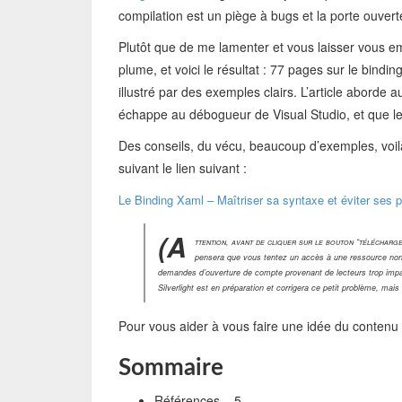
compilation est un piège à bugs et la porte ouvert
Plutôt que de me lamenter et vous laisser vous em
plume, et voici le résultat : 77 pages sur le bindi
illustré par des exemples clairs. L’article aborde
échappe au débogueur de Visual Studio, et que le 
Des conseils, du vécu, beaucoup d’exemples, voilà
suivant le lien suivant :
Le Binding Xaml – Maîtriser sa syntaxe et éviter ses p
(A
ttention, avant de cliquer sur le bouton “télécharger”
pensera que vous tentez un accès à une ressource non 
demandes d’ouverture de compte provenant de lecteurs trop impatie
Silverlight est en préparation et corrigera ce petit problème, mais
Pour vous aider à vous faire une idée du contenu d
Sommaire
Références 5