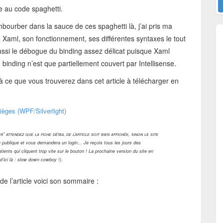
e au code spaghetti.
bourber dans la sauce de ces spaghetti là, j’ai pris ma
ng Xaml, son fonctionnement, ses différentes syntaxes le tout
 aussi le débogue du binding assez délicat puisque Xaml
binding n’est que partiellement couvert par Intellisense.
 ce que vous trouverez dans cet article à télécharger en
ièges (WPF/Silverlight)
 attendez que la fiche détail de l’article soit bien affichée, sinon le site
publique et vous demandera un login… Je reçois tous les jours des
nts qui cliquent trop vite sur le bouton ! La prochaine version du site en
 d’ici là : slow down cowboy !).
e l’article voici son sommaire :