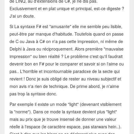
de LINQ, au d'extensions de C#, je ne dis pas.
Exclusivement et en plat unique et principal, est-ce digeste ?
J'ai un doute.
Si La syntaxe F# est "amusante" elle me semble peu lisible,
peut-être par manque d'habitude. Toutefois quand on passe
de C ou Java à C# on n'a pas cette impression, ni même de
Delphi à Java ou réciproquement. Alors première "mauvaise
impression" ou bien réalité ? Le problème c'est qu'il faudrait
devenir bon en F# pour le comparer et savoir si on l'aime ou
pas.. L'horrible et incontournable paradoxe de la secte qui
revient ! Donc je suis obligé de rester au niveau subjectif et
mon avis n'a rien de technique. De prime abord, je n'aime
pas trop la syntaxe donc.
Par exemple il existe un mode "light" (devenant visiblement
la "norme"). Dans ce mode la syntaxe devient plus "light"
mais au prix que je trouve insensé de donner une valeur
réelle à l'espace (le caractère espace, pas starwars hein..).
C'est à dire que les blocs ne se déclarent plus avec des