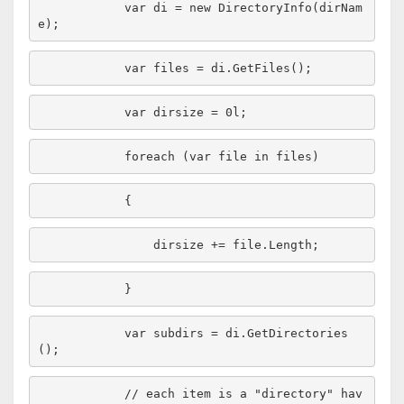
            var di = 
new
 DirectoryInfo(dirNam
foreach
 (var file 
in
            var subdirs = di.GetDirectories
// each item is a "directory" hav