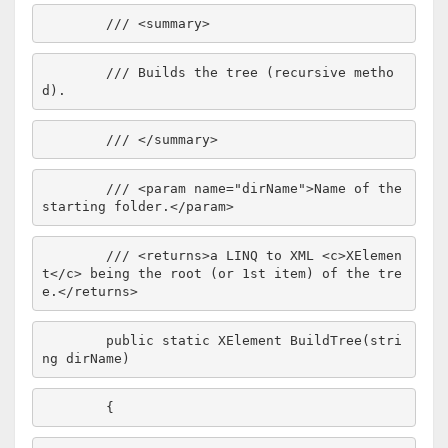
/// <summary>
/// Builds the tree (recursive metho
d).
/// </summary>
/// <param name="dirName">Name of the 
starting folder.</param>
/// <returns>a LINQ to XML <c>XElemen
t</c> being the root (or 1st item) of the tre
e.</returns>
public
static
 XElement BuildTree(
stri
ng