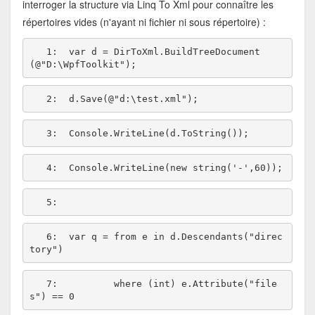
interroger la structure via Linq To Xml pour connaître les
répertoires vides (n'ayant ni fichier ni sous répertoire) :
   1:  
var d = DirToXml.BuildTreeDocument
(
@"D:\WpfToolkit"
   2:  
d.Save(
@"d:\test.xml"
   3:  
   4:  
Console.WriteLine(
new
string
(
'-'
   5:  
   6:  
var q = from e 
in
 d.Descendants(
"direc
tory"
   7:  
where
 (
int
) e.Attribute(
"file
s"