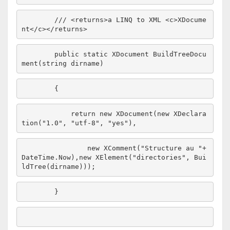
/// <returns>a LINQ to XML <c>XDocume
nt</c></returns>
public
static
 XDocument BuildTreeDocu
ment(
string
return
new
 XDocument(
new
 XDeclara
tion(
"1.0"
, 
"utf-8"
, 
"yes"
new
 XComment(
"Structure au "
+
DateTime.Now),
new
 XElement(
"directories"
, Bui