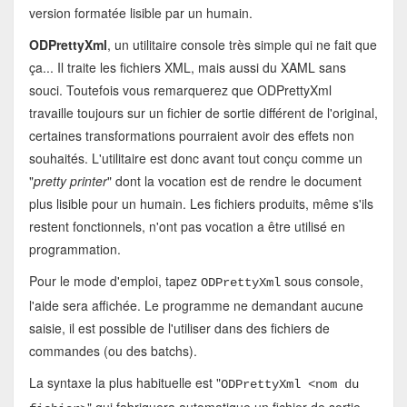
version formatée lisible par un humain.
ODPrettyXml
, un utilitaire console très simple qui ne fait que
ça... Il traite les fichiers XML, mais aussi du XAML sans
souci. Toutefois vous remarquerez que ODPrettyXml
travaille toujours sur un fichier de sortie différent de l'original,
certaines transformations pourraient avoir des effets non
souhaités. L'utilitaire est donc avant tout conçu comme un
"
pretty printer
" dont la vocation est de rendre le document
plus lisible pour un humain. Les fichiers produits, même s'ils
restent fonctionnels, n'ont pas vocation a être utilisé en
programmation.
Pour le mode d'emploi, tapez
sous console,
ODPrettyXml
l'aide sera affichée. Le programme ne demandant aucune
saisie, il est possible de l'utiliser dans des fichiers de
commandes (ou des batchs).
La syntaxe la plus habituelle est "
ODPrettyXml <nom du
" qui fabriquera automatique un fichier de sortie