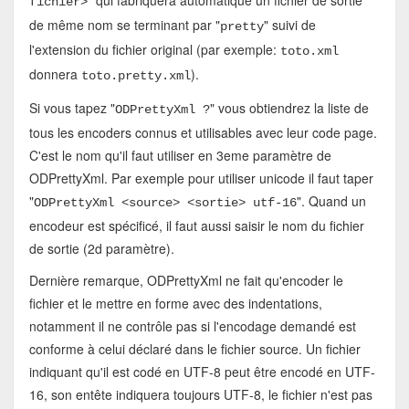
fichier>
de même nom se terminant par "
" suivi de
pretty
l'extension du fichier original (par exemple:
toto.xml
donnera
).
toto.pretty.xml
Si vous tapez "
" vous obtiendrez la liste de
ODPrettyXml ?
tous les encoders connus et utilisables avec leur code page.
C'est le nom qu'il faut utiliser en 3eme paramètre de
ODPrettyXml. Par exemple pour utiliser unicode il faut taper
"
". Quand un
ODPrettyXml <source> <sortie> utf-16
encodeur est spécificé, il faut aussi saisir le nom du fichier
de sortie (2d paramètre).
Dernière remarque, ODPrettyXml ne fait qu'encoder le
fichier et le mettre en forme avec des indentations,
notamment il ne contrôle pas si l'encodage demandé est
conforme à celui déclaré dans le fichier source. Un fichier
indiquant qu'il est codé en UTF-8 peut être encodé en UTF-
16, son entête indiquera toujours UTF-8, le fichier n'est pas