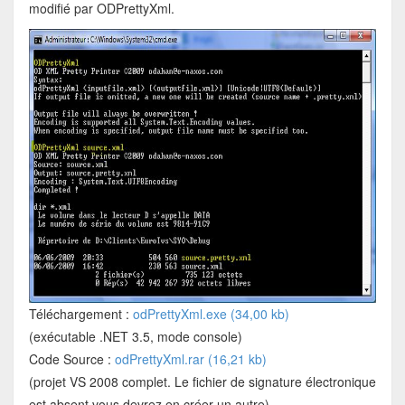
modifié par ODPrettyXml.
Téléchargement :
odPrettyXml.exe (34,00 kb)
(exécutable .NET 3.5, mode console)
Code Source :
odPrettyXml.rar (16,21 kb)
(projet VS 2008 complet. Le fichier de signature électronique
est absent vous devrez en créer un autre).