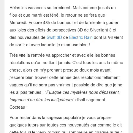
Hélas les vacances se terminent. Mais comme je suis un
filou et que mardi est férié, le retour ne se fera que
Mercredi. Encore 48h de bonheur et de farniente à goûter
aux joies des effets de perspectives 3D de Silverlight 3 et
des nouveautés de
Swift 3D
de
Electric Rain
dont la V6 vient
de sortir et avec laquelle je m'amuse bien !
Très vite la rentrée va approcher et avec elle les bonnes
résolutions qu'on ne tient jamais. C'est tous les ans la même
chose, alors en m'y prenant presque deux mois avant
j'espère bien trouver cette année des résolutions tellement
vagues qu'il ne sera pas vraiment possible de dire que je ne
les ai pas tenues ! "
Puisque ces mystères nous dépassent,
feignons d'en être les instigateurs
" disait sagement
Cocteau !
Pour rester dans la sagesse populaire je vous prépare
quelques tutors sur toutes ces nouveautés car comme le dit
cette fois-ci le vieux romain qui sommeille en chaque auteur