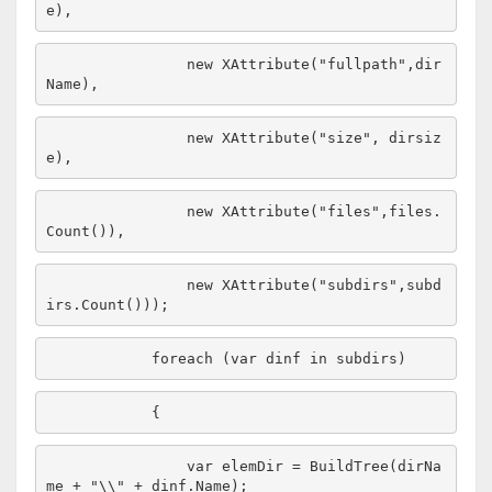
new
 XAttribute(
"fullpath"
,dir
new
 XAttribute(
"size"
, dirsiz
new
 XAttribute(
"files"
,files.
new
 XAttribute(
"subdirs"
,subd
foreach
 (var dinf 
in
                var elemDir = BuildTree(dirNa