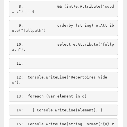
   8:  
             && (
int
)e.Attribute(
"subd
irs"
   9:  
             orderby (
string
) e.Attrib
ute(
"fullpath"
  10:  
             select e.Attribute(
"fullp
ath"
  11:  
  12:  
Console.WriteLine(
"Répertoires vide
s"
  13:  
foreach
 (var element 
in
  14:  
  15:  
Console.WriteLine(
string
.Format(
"{0} r