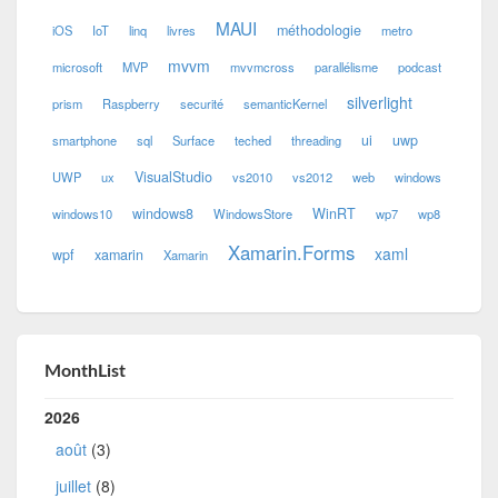
MAUI
méthodologie
iOS
IoT
linq
livres
metro
mvvm
microsoft
MVP
mvvmcross
parallélisme
podcast
silverlight
prism
Raspberry
securité
semanticKernel
ui
uwp
smartphone
sql
Surface
teched
threading
VisualStudio
UWP
ux
vs2010
vs2012
web
windows
windows8
WinRT
windows10
WindowsStore
wp7
wp8
Xamarin.Forms
xaml
wpf
xamarin
Xamarin
MonthList
2026
août
(3)
juillet
(8)