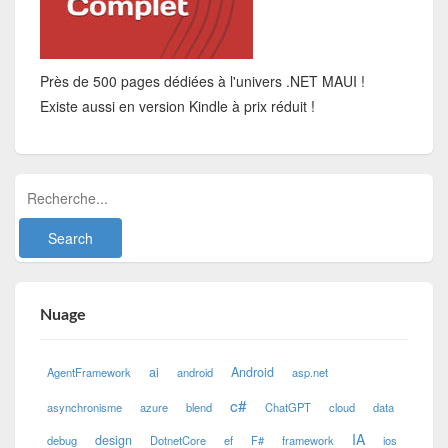
Près de 500 pages dédiées à l'univers .NET MAUI !
Existe aussi en version Kindle à prix réduit !
Nuage
ai
Android
AgentFramework
android
asp.net
c#
asynchronisme
azure
blend
ChatGPT
cloud
data
IA
design
debug
DotnetCore
ef
F#
framework
ios