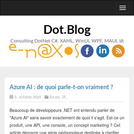
Toggl
naviga
Dot.Blog
Consulting DotNet C#, XAML, WinUI, WPF, MAUI, IA
Azure AI : de quoi parle-t-on vraiment ?
3. octobre 2025
Azure
,
IA
Beaucoup de développeurs .NET ont entendu parler de
"Azure AI" sans savoir exactement de quoi il s'agit. Est-ce un
produit, une API, une console, un concept marketing ? Cet
article démarre une série pédagogique destinée à clarifier