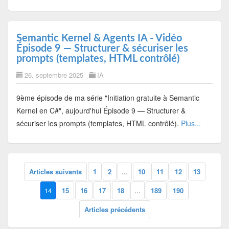
Semantic Kernel & Agents IA - Vidéo
Épisode 9 — Structurer & sécuriser les
prompts (templates, HTML contrôlé)
26. septembre 2025
IA
9ème épisode de ma série "Initiation gratuite à Semantic
Kernel en C#", aujourd'hui Épisode 9 — Structurer &
sécuriser les prompts (templates, HTML contrôlé).
Plus...
Articles suivants
1
2
...
10
11
12
13
14
15
16
17
18
...
189
190
Articles précédents