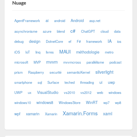
Nuage
ai
Android
AgentFramework
android
asp.net
c#
asynchronisme
azure
blend
ChatGPT
cloud
data
IA
design
debug
DotnetCore
ef
F#
framework
ios
MAUI
méthodologie
iOS
IoT
linq
livres
metro
mvvm
microsoft
MVP
mvvmcross
parallélisme
podcast
silverlight
prism
Raspberry
securité
semanticKernel
ui
uwp
smartphone
sql
Surface
teched
threading
VisualStudio
UWP
ux
vs2010
vs2012
web
windows
windows8
WinRT
windows10
WindowsStore
wp7
wp8
Xamarin.Forms
xaml
wpf
xamarin
Xamarin