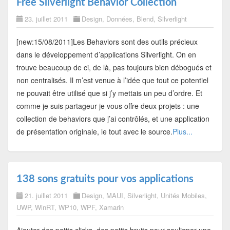
Free Silverlight Behavior Collection
23. juillet 2011
Design
,
Données
,
Blend
,
Silverlight
[new:15/08/2011]Les Behaviors sont des outils précieux
dans le développement d’applications Silverlight. On en
trouve beaucoup de ci, de là, pas toujours bien débogués et
non centralisés. Il m’est venue à l’idée que tout ce potentiel
ne pouvait être utilisé que si j’y mettais un peu d’ordre. Et
comme je suis partageur je vous offre deux projets : une
collection de behaviors que j’ai contrôlés, et une application
de présentation originale, le tout avec le source.
Plus...
138 sons gratuits pour vos applications
21. juillet 2011
Design
,
MAUI
,
Silverlight
,
Unités Mobiles
,
UWP
,
WinRT
,
WP10
,
WPF
,
Xamarin
Ajouter des petits clicks, des petits bruits pour souligner une