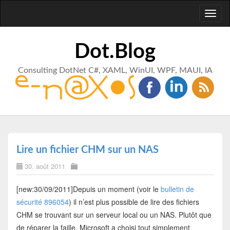
Toggl
naviga
Dot.Blog
Consulting DotNet C#, XAML, WinUI, WPF, MAUI, IA
Lire un fichier CHM sur un NAS
30. août 2011
[new:30/09/2011]Depuis un moment (voir le
bulletin de
sécurité 896054
) il n’est plus possible de lire des fichiers
CHM se trouvant sur un serveur local ou un NAS. Plutôt que
de réparer la faille, Microsoft a choisi tout simplement