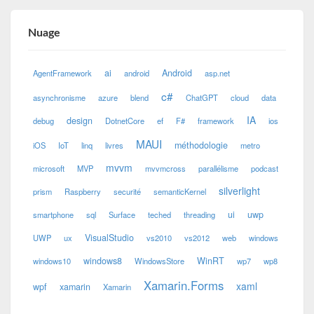
Nuage
ai
Android
AgentFramework
android
asp.net
c#
asynchronisme
azure
blend
ChatGPT
cloud
data
IA
design
debug
DotnetCore
ef
F#
framework
ios
MAUI
méthodologie
iOS
IoT
linq
livres
metro
mvvm
microsoft
MVP
mvvmcross
parallélisme
podcast
silverlight
prism
Raspberry
securité
semanticKernel
ui
uwp
smartphone
sql
Surface
teched
threading
VisualStudio
UWP
ux
vs2010
vs2012
web
windows
windows8
WinRT
windows10
WindowsStore
wp7
wp8
Xamarin.Forms
xaml
wpf
xamarin
Xamarin