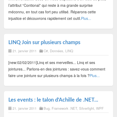
l’attribut “Contional” qui reste à ma grande surprise
méconnu, en tout cas fort peu utilisé. Réparons cette
injustice et découvrons rapidement cet outil.
Plus...
LINQ Join sur plusieurs champs
21. janvier 2011
C#
,
Données
,
LINQ
[new:02/02/2011]Linq et ses merveilles... Linq et ses
jointures... Parlons-en des jointures : savez-vous comment
faire une jointure sur plusieurs champs à la fois ?
Plus...
Les events : le talon d'Achille de .NET...
21. janvier 2011
Bug
,
Framework .NET
,
Silverlight
,
WPF