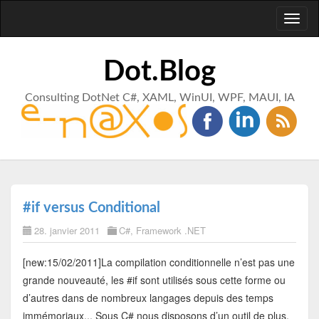
Toggl
naviga
Dot.Blog
Consulting DotNet C#, XAML, WinUI, WPF, MAUI, IA
#if versus Conditional
28. janvier 2011
C#
,
Framework .NET
[new:15/02/2011]La compilation conditionnelle n’est pas une
grande nouveauté, les #if sont utilisés sous cette forme ou
d’autres dans de nombreux langages depuis des temps
immémoriaux... Sous C# nous disposons d’un outil de plus,