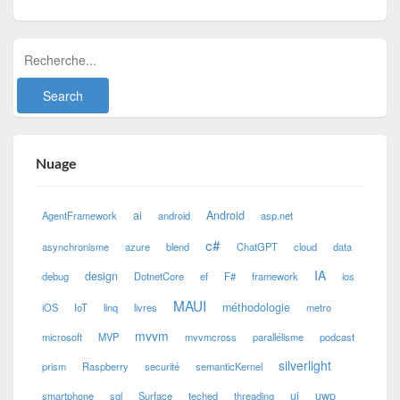
Nuage
ai
Android
AgentFramework
android
asp.net
c#
asynchronisme
azure
blend
ChatGPT
cloud
data
IA
design
debug
DotnetCore
ef
F#
framework
ios
MAUI
méthodologie
iOS
IoT
linq
livres
metro
mvvm
microsoft
MVP
mvvmcross
parallélisme
podcast
silverlight
prism
Raspberry
securité
semanticKernel
ui
uwp
smartphone
sql
Surface
teched
threading