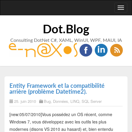
Toggl
naviga
Dot.Blog
Consulting DotNet C#, XAML, WinUI, WPF, MAUI, IA
Entity Framework et la compatibilité
arrière (problème Datetime2).
25. juin 2010
Bug
,
Données
,
LINQ
,
SQL Server
[new:05/07/2010]Vous possédez un OS récent, comme
Windows 7, vous développez avec les outils les plus
modernes (disons VS 2010 au hasard) et, bien entendu