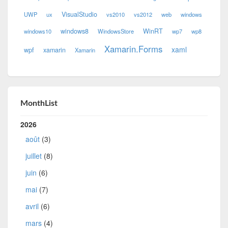
VisualStudio
UWP
ux
vs2010
vs2012
web
windows
windows8
WinRT
windows10
WindowsStore
wp7
wp8
Xamarin.Forms
xaml
wpf
xamarin
Xamarin
MonthList
2026
août
(3)
juillet
(8)
juin
(6)
mai
(7)
avril
(6)
mars
(4)