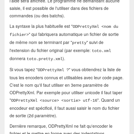
l'aide sera affichée. Le programme ne demandant aucune
saisie, il est possible de l'utiliser dans des fichiers de
commandes (ou des batchs).
La syntaxe la plus habituelle est "
ODPrettyXml <nom du
" qui fabriquera automatique un fichier de sortie
fichier>
de même nom se terminant par "
" suivi de
pretty
l'extension du fichier original (par exemple:
toto.xml
donnera
).
toto.pretty.xml
Si vous tapez "
" vous obtiendrez la liste de
ODPrettyXml ?
tous les encoders connus et utilisables avec leur code page.
C'est le nom qu'il faut utiliser en 3eme paramètre de
ODPrettyXml. Par exemple pour utiliser unicode il faut taper
"
". Quand un
ODPrettyXml <source> <sortie> utf-16
encodeur est spécificé, il faut aussi saisir le nom du fichier
de sortie (2d paramètre).
Dernière remarque, ODPrettyXml ne fait qu'encoder le
fichier et le mettre en forme avec des indentations,