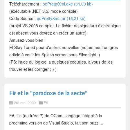
Téléchargement :
odPrettyXml.exe (34,00 kb)
(exécutable .NET 3.5, mode console)
Code Source :
odPrettyXml.rar (16,21 kb)
(projet VS 2008 complet. Le fichier de signature électronique
est absent vous devrez en créer un autre).
Amusez-vous bien !
Et Stay Tuned pour d'autres nouvelles (notamment un gros
article à venir les Splash screen sous Silverlight !)
(PS: l'aide du logiciel a quelques coquilles, à vous de les
trouver et les corriger :-) )
F# et le "paradoxe de la secte"
26. mai 2009
F#
F#, fils (ou frère ?) de OCaml, langage intégré à la
prochaine version de Visual Studio, fait son buzz ...