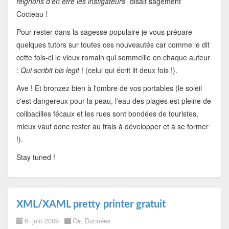
feignons d'en être les instigateurs
" disait sagement
Cocteau !
Pour rester dans la sagesse populaire je vous prépare
quelques tutors sur toutes ces nouveautés car comme le dit
cette fois-ci le vieux romain qui sommeille en chaque auteur
:
Qui scribit bis legit
! (celui qui écrit lit deux fois !).
Ave ! Et bronzez bien à l'ombre de vos portables (le soleil
c'est dangereux pour la peau, l'eau des plages est pleine de
colibacilles fécaux et les rues sont bondées de touristes,
mieux vaut donc rester au frais à développer et à se former
!).
Stay tuned !
XML/XAML pretty printer gratuit
6. juin 2009
C#
,
Données