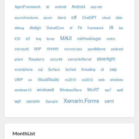
ai
Android
AgentFramework
android
asp.net
c#
asynchronisme
azure
blend
ChatGPT
cloud
data
IA
design
debug
DotnetCore
ef
F#
framework
ios
MAUI
méthodologie
iOS
IoT
linq
livres
metro
mvvm
microsoft
MVP
mvvmcross
parallélisme
podcast
silverlight
prism
Raspberry
securité
semanticKernel
ui
uwp
smartphone
sql
Surface
teched
threading
VisualStudio
UWP
ux
vs2010
vs2012
web
windows
windows8
WinRT
windows10
WindowsStore
wp7
wp8
Xamarin.Forms
xaml
wpf
xamarin
Xamarin
MonthList