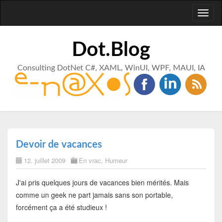
Toggl
naviga
Dot.Blog
Consulting DotNet C#, XAML, WinUI, WPF, MAUI, IA
Devoir de vacances
12. juillet 2009
En vrac
,
Humeur
J'ai pris quelques jours de vacances bien mérités. Mais
comme un geek ne part jamais sans son portable,
forcément ça a été studieux !