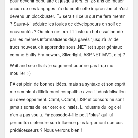
pour devenir populaire et jusqu'à lors, en 25 ans de métier
aucun de ces langages n'a démenti cette impression et n'est
devenu un blockbuster. F# sera-t-il celui qui me fera mentir
? Saura-t-il séduire les foules de développeurs en soif de
nouveautés ? Ou bien restera-t-il juste un bel essai boudé
par les mêmes informaticiens déjà gavés "jusqu'à là" de
trucs nouveaux à apprendre sous .NET (et super géniaux
comme Entity Framework, Silverlight, ASP.NET MVC, etc) ?
Wait and see dirais-je sagement pour ne pas trop me
mouiller :-)
F# est plein de bonnes idées, mais sa syntaxe et son esprit
me semblent difficilement compatible avec l'industrialisation
du développement. Caml, OCaml, LISP et consors ne sont
jamais sortis de leur cercle d'initiés. L'industrie du logiciel
n'en a pas voulu. F# possède-t-il le petit "plus" qui lui
permettra d'étendre son influence plus largement que ces
prédécesseurs ? Nous verrons bien !