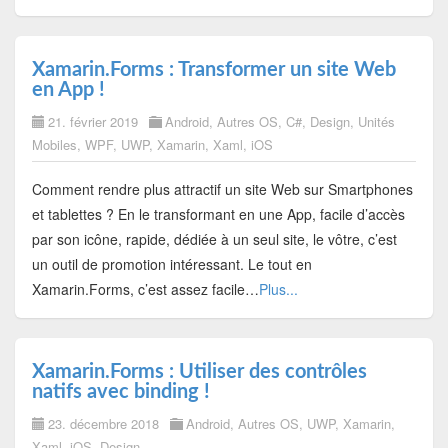
Xamarin.Forms : Transformer un site Web
en App !
21. février 2019
Android
,
Autres OS
,
C#
,
Design
,
Unités
Mobiles
,
WPF
,
UWP
,
Xamarin
,
Xaml
,
iOS
Comment rendre plus attractif un site Web sur Smartphones
et tablettes ? En le transformant en une App, facile d’accès
par son icône, rapide, dédiée à un seul site, le vôtre, c’est
un outil de promotion intéressant. Le tout en
Xamarin.Forms, c’est assez facile…
Plus...
Xamarin.Forms : Utiliser des contrôles
natifs avec binding !
23. décembre 2018
Android
,
Autres OS
,
UWP
,
Xamarin
,
Xaml
,
iOS
,
Design