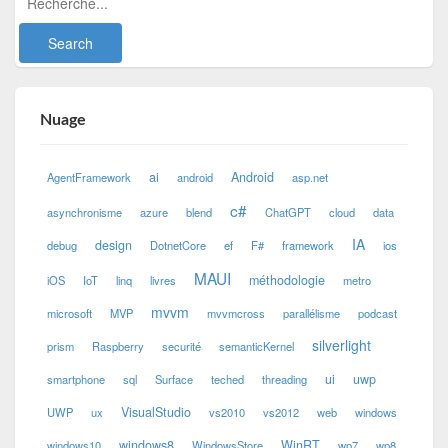
Nuage
ai
Android
AgentFramework
android
asp.net
c#
asynchronisme
azure
blend
ChatGPT
cloud
data
IA
design
debug
DotnetCore
ef
F#
framework
ios
MAUI
méthodologie
iOS
IoT
linq
livres
metro
mvvm
microsoft
MVP
mvvmcross
parallélisme
podcast
silverlight
prism
Raspberry
securité
semanticKernel
ui
uwp
smartphone
sql
Surface
teched
threading
VisualStudio
UWP
ux
vs2010
vs2012
web
windows
windows8
WinRT
windows10
WindowsStore
wp7
wp8