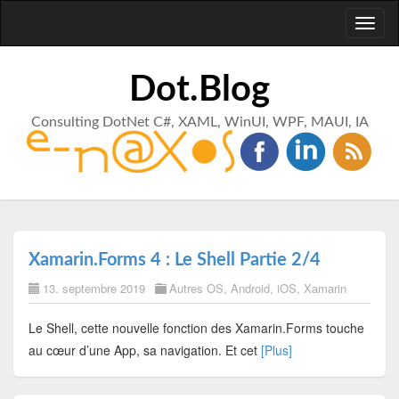
Toggl
naviga
Dot.Blog
Consulting DotNet C#, XAML, WinUI, WPF, MAUI, IA
Xamarin.Forms 4 : Le Shell Partie 2/4
13. septembre 2019
Autres OS
,
Android
,
iOS
,
Xamarin
Le Shell, cette nouvelle fonction des Xamarin.Forms touche
au cœur d’une App, sa navigation. Et cet
[Plus]