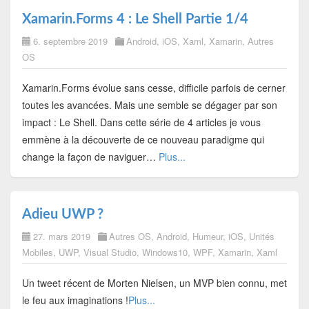
Xamarin.Forms 4 : Le Shell Partie 1/4
6. septembre 2019
Android
,
iOS
,
Xaml
,
Xamarin
,
Autres
OS
Xamarin.Forms évolue sans cesse, difficile parfois de cerner
toutes les avancées. Mais une semble se dégager par son
impact : Le Shell. Dans cette série de 4 articles je vous
emmène à la découverte de ce nouveau paradigme qui
change la façon de naviguer…
Plus...
Adieu UWP ?
27. mars 2019
Autres OS
,
Android
,
Humeur
,
iOS
,
Unités
Mobiles
,
UWP
,
Visual Studio
,
Windows10
,
WPF
,
Xamarin
,
Xaml
Un tweet récent de Morten Nielsen, un MVP bien connu, met
le feu aux imaginations !
Plus...