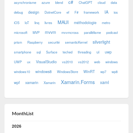
c#
asynchronisme
azure
blend
ChatGPT
cloud
data
IA
design
debug
DotnetCore
ef
F#
framework
ios
MAUI
méthodologie
iOS
IoT
linq
livres
metro
mvvm
microsoft
MVP
mvvmcross
parallélisme
podcast
silverlight
prism
Raspberry
securité
semanticKernel
ui
uwp
smartphone
sql
Surface
teched
threading
VisualStudio
UWP
ux
vs2010
vs2012
web
windows
windows8
WinRT
windows10
WindowsStore
wp7
wp8
Xamarin.Forms
xaml
wpf
xamarin
Xamarin
MonthList
2026