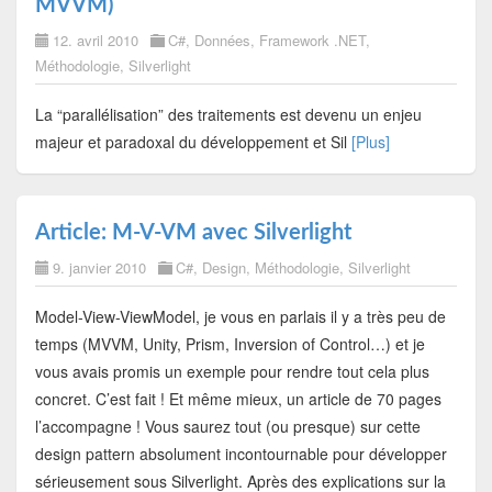
MVVM)
12. avril 2010
C#
,
Données
,
Framework .NET
,
Méthodologie
,
Silverlight
La “parallélisation” des traitements est devenu un enjeu
majeur et paradoxal du développement et Sil
[Plus]
Article: M-V-VM avec Silverlight
9. janvier 2010
C#
,
Design
,
Méthodologie
,
Silverlight
Model-View-ViewModel, je vous en parlais il y a très peu de
temps (MVVM, Unity, Prism, Inversion of Control…) et je
vous avais promis un exemple pour rendre tout cela plus
concret. C’est fait ! Et même mieux, un article de 70 pages
l’accompagne ! Vous saurez tout (ou presque) sur cette
design pattern absolument incontournable pour développer
sérieusement sous Silverlight. Après des explications sur la