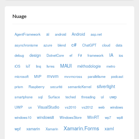
Nuage
ai
Android
AgentFramework
android
asp.net
c#
asynchronisme
azure
blend
ChatGPT
cloud
data
IA
design
debug
DotnetCore
ef
F#
framework
ios
MAUI
méthodologie
iOS
IoT
linq
livres
metro
mvvm
microsoft
MVP
mvvmcross
parallélisme
podcast
silverlight
prism
Raspberry
securité
semanticKernel
ui
uwp
smartphone
sql
Surface
teched
threading
VisualStudio
UWP
ux
vs2010
vs2012
web
windows
windows8
WinRT
windows10
WindowsStore
wp7
wp8
Xamarin.Forms
xaml
wpf
xamarin
Xamarin