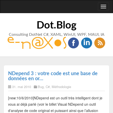
Toggl
naviga
Dot.Blog
Consulting DotNet C#, XAML, WinUI, WPF, MAUI, IA
NDepend 3 : votre code est une base de
données en or…
31. mai 2010
Bug
,
C#
,
Méthodologie
[new:10/6/2010]NDepend est un outil très intelligent dont je
vous ai déjà parlé (voir le billet Visual NDepend un outil
d'analyse de code original et puissant ainsi que l’allusion