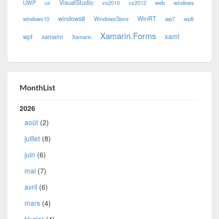
VisualStudio
UWP
ux
vs2010
vs2012
web
windows
windows8
WinRT
windows10
WindowsStore
wp7
wp8
Xamarin.Forms
xaml
wpf
xamarin
Xamarin
MonthList
2026
août
(2)
juillet
(8)
juin
(6)
mai
(7)
avril
(6)
mars
(4)
février
(4)