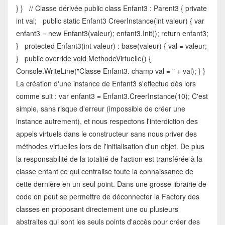
} } // Classe dérivée public class Enfant3 : Parent3 { private
int val; public static Enfant3 CreerInstance(int valeur) { var
enfant3 = new Enfant3(valeur); enfant3.Init(); return enfant3;
} protected Enfant3(int valeur) : base(valeur) { val = valeur;
} public override void MethodeVirtuelle() {
Console.WriteLine("Classe Enfant3. champ val = " + val); } }
La création d'une instance de Enfant3 s'effectue dès lors
comme suit : var enfant3 = Enfant3.CreerInstance(10); C'est
simple, sans risque d'erreur (impossible de créer une
instance autrement), et nous respectons l'interdiction des
appels virtuels dans le constructeur sans nous priver des
méthodes virtuelles lors de l'initialisation d'un objet. De plus
la responsabilité de la totalité de l'action est transférée à la
classe enfant ce qui centralise toute la connaissance de
cette dernière en un seul point. Dans une grosse librairie de
code on peut se permettre de déconnecter la Factory des
classes en proposant directement une ou plusieurs
abstraites qui sont les seuls points d'accès pour créer des