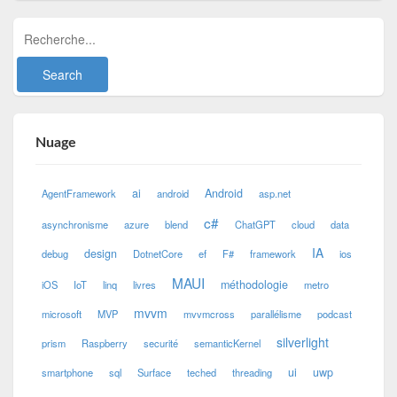
Nuage
ai
Android
AgentFramework
android
asp.net
c#
asynchronisme
azure
blend
ChatGPT
cloud
data
IA
design
debug
DotnetCore
ef
F#
framework
ios
MAUI
méthodologie
iOS
IoT
linq
livres
metro
mvvm
microsoft
MVP
mvvmcross
parallélisme
podcast
silverlight
prism
Raspberry
securité
semanticKernel
ui
uwp
smartphone
sql
Surface
teched
threading