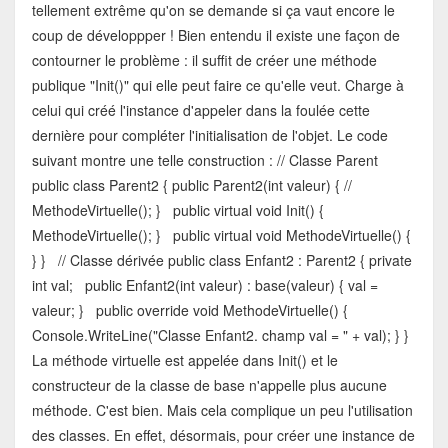
tellement extrême qu'on se demande si ça vaut encore le
coup de développper ! Bien entendu il existe une façon de
contourner le problème : il suffit de créer une méthode
publique "Init()" qui elle peut faire ce qu'elle veut. Charge à
celui qui créé l'instance d'appeler dans la foulée cette
dernière pour compléter l'initialisation de l'objet. Le code
suivant montre une telle construction : // Classe Parent
public class Parent2 { public Parent2(int valeur) { //
MethodeVirtuelle(); } public virtual void Init() {
MethodeVirtuelle(); } public virtual void MethodeVirtuelle() {
} } // Classe dérivée public class Enfant2 : Parent2 { private
int val; public Enfant2(int valeur) : base(valeur) { val =
valeur; } public override void MethodeVirtuelle() {
Console.WriteLine("Classe Enfant2. champ val = " + val); } }
La méthode virtuelle est appelée dans Init() et le
constructeur de la classe de base n'appelle plus aucune
méthode. C'est bien. Mais cela complique un peu l'utilisation
des classes. En effet, désormais, pour créer une instance de