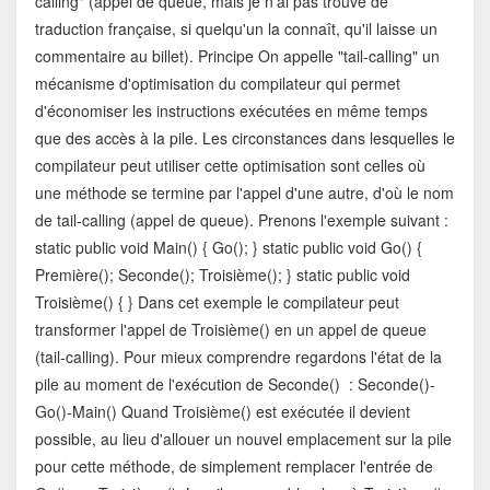
calling" (appel de queue, mais je n'ai pas trouvé de
traduction française, si quelqu'un la connaît, qu'il laisse un
commentaire au billet). Principe On appelle "tail-calling" un
mécanisme d'optimisation du compilateur qui permet
d'économiser les instructions exécutées en même temps
que des accès à la pile. Les circonstances dans lesquelles le
compilateur peut utiliser cette optimisation sont celles où
une méthode se termine par l'appel d'une autre, d'où le nom
de tail-calling (appel de queue). Prenons l'exemple suivant :
static public void Main() { Go(); } static public void Go() {
Première(); Seconde(); Troisième(); } static public void
Troisième() { } Dans cet exemple le compilateur peut
transformer l'appel de Troisième() en un appel de queue
(tail-calling). Pour mieux comprendre regardons l'état de la
pile au moment de l'exécution de Seconde() : Seconde()-
Go()-Main() Quand Troisième() est exécutée il devient
possible, au lieu d'allouer un nouvel emplacement sur la pile
pour cette méthode, de simplement remplacer l'entrée de