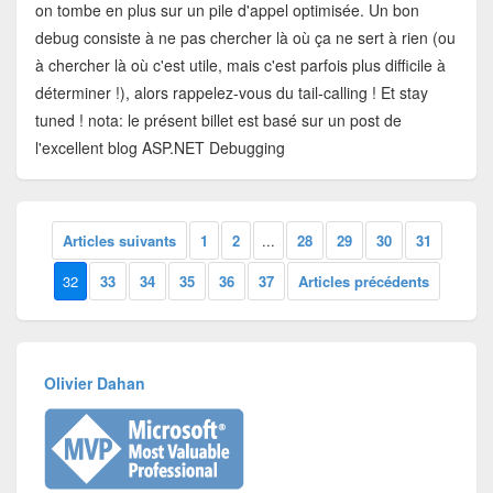
on tombe en plus sur un pile d'appel optimisée. Un bon
debug consiste à ne pas chercher là où ça ne sert à rien (ou
à chercher là où c'est utile, mais c'est parfois plus difficile à
déterminer !), alors rappelez-vous du tail-calling ! Et stay
tuned ! nota: le présent billet est basé sur un post de
l'excellent blog ASP.NET Debugging
Articles suivants
1
2
...
28
29
30
31
32
33
34
35
36
37
Articles précédents
Olivier Dahan