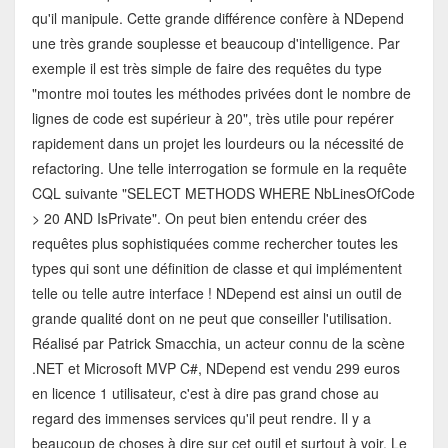
qu'il manipule. Cette grande différence confère à NDepend
une très grande souplesse et beaucoup d'intelligence. Par
exemple il est très simple de faire des requêtes du type
"montre moi toutes les méthodes privées dont le nombre de
lignes de code est supérieur à 20", très utile pour repérer
rapidement dans un projet les lourdeurs ou la nécessité de
refactoring. Une telle interrogation se formule en la requête
CQL suivante "SELECT METHODS WHERE NbLinesOfCode
> 20 AND IsPrivate". On peut bien entendu créer des
requêtes plus sophistiquées comme rechercher toutes les
types qui sont une définition de classe et qui implémentent
telle ou telle autre interface ! NDepend est ainsi un outil de
grande qualité dont on ne peut que conseiller l'utilisation.
Réalisé par Patrick Smacchia, un acteur connu de la scène
.NET et Microsoft MVP C#, NDepend est vendu 299 euros
en licence 1 utilisateur, c'est à dire pas grand chose au
regard des immenses services qu'il peut rendre. Il y a
beaucoup de choses à dire sur cet outil et surtout à voir. Le