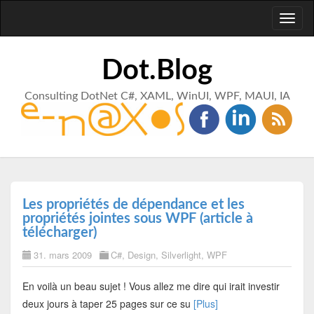
Toggl
naviga
Dot.Blog
Consulting DotNet C#, XAML, WinUI, WPF, MAUI, IA
Les propriétés de dépendance et les
propriétés jointes sous WPF (article à
télécharger)
31. mars 2009
C#
,
Design
,
Silverlight
,
WPF
En voilà un beau sujet ! Vous allez me dire qui irait investir
deux jours à taper 25 pages sur ce su
[Plus]