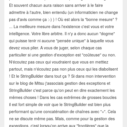
Et souvent chacun aura raison sans arriver à le faire
admettre à l'autre, bien entendu (un informaticien ne change
pas d'avis comme ça :-) ) ! Où est alors la "bonne mesure" ?
... La meilleure mesure dans l'existence c'est vous et votre
intelligence. Votre libre arbitre. Il n'y a donc aucun "dogme"
qui puisse tenir ni aucune "pensée unique" à laquelle vous
devez vous plier. A vous de juger, selon chaque cas
particulier si une gestion d'exception est "coûteuse" ou non.
N'écoutez pas ceux qui voudraient que vous en mettiez
partout, mais n'écoutez pas non plus ceux qui les diabolisent
! Et le StringBuilder dans tout ça ? Si dans mon intervention
sur le blog de Mitsu j'associais gestion des exceptions et
StringBuilder c'est parce qu'on peut en dire exactement les
mêmes choses ! Dans les cas extrêmes de grosses boucles
il est fort simple de voir que le StringBuilder est bien plus
performant qu'une concaténation de chaînes avec "+". Cela
ne se discute même pas. Mais, comme pour la gestion des
exceptions, c'est lorsqu'on arrive aux "frontières" que la