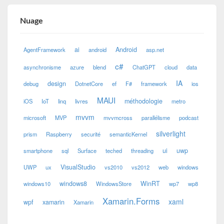
Nuage
ai
Android
AgentFramework
android
asp.net
c#
asynchronisme
azure
blend
ChatGPT
cloud
data
IA
design
debug
DotnetCore
ef
F#
framework
ios
MAUI
méthodologie
iOS
IoT
linq
livres
metro
mvvm
microsoft
MVP
mvvmcross
parallélisme
podcast
silverlight
prism
Raspberry
securité
semanticKernel
ui
uwp
smartphone
sql
Surface
teched
threading
VisualStudio
UWP
ux
vs2010
vs2012
web
windows
windows8
WinRT
windows10
WindowsStore
wp7
wp8
Xamarin.Forms
xaml
wpf
xamarin
Xamarin