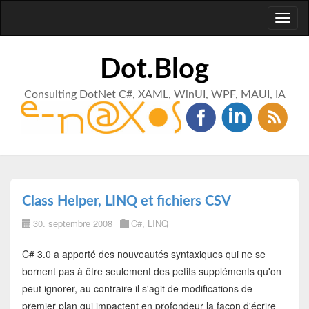
Toggl
naviga
Dot.Blog
Consulting DotNet C#, XAML, WinUI, WPF, MAUI, IA
Class Helper, LINQ et fichiers CSV
30. septembre 2008
C#
,
LINQ
C# 3.0 a apporté des nouveautés syntaxiques qui ne se
bornent pas à être seulement des petits suppléments qu'on
peut ignorer, au contraire il s'agit de modifications de
premier plan qui impactent en profondeur la façon d'écrire