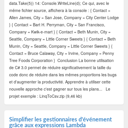
data.Take(5)) 14: Console.WriteLine(d); Ce qui, avec le
même fichier source, affichera à la console : { Contact =
Allen James, City = San Jose, Company = City Center Lodge
} { Contact = Bart H. Perryman, City = San Francisco,
Company = Kwik-e-mart } { Contact = Beth Munin, City =
Seattle, Company = Little Corner Sweets } { Contact = Beth
Munin, City = Seattle, Company = Little Corner Sweets } {
Contact = Bruce Calaway, City = Irvine, Company = Penny
Tree Foods Corporation } Conclusion La bonne utilisation
de C# 3.0 permet de réduire significativement la taille du
code donc de réduire dans les mêmes proportions les bugs
et d'augmenter la productivité. Apprendre à utiliser cette
nouvelle approche c'est gagner sur tous les plans... Le
projet exemple : LinqToCsv.zip (9,46 kb)
Simplifier les gestionnaires d'événement
grâce aux expressions Lambda