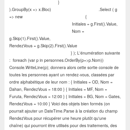
}
).GroupBy(x => x.Bloc) .Select ( g
=> new {
Initiales = g.First().Value,
Nom =
g.Skip(1).First().Value,
RendezVous = g.Skip(2).First().Value
} ); L'énumération suivante
: foreach (var p in personnes.OrderBy(p=>p.Nom))
Console.WriteLine(p); donnera alors cette sortie console de
toutes les personnes ayant un rendez-vous, classées par
ordre alphabétique de leur nom : { Initiales = OD, Nom =
Dahan, RendezVous = 18:00 } { Initiales = MF, Nom =
Furuta, RendezVous = 12:00 } { Initiales = BG, Nom = Gates,
RendezVous = 10:00 } Voici des objets bien formés (on
pourrait ajouter un DateTime.Parse à la création du champ
RendezVous pour récupérer une heure plutôt qu'une
chaîne) qui pourront être utilisés pour des traitements, des