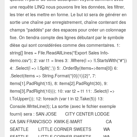
une requête LINQ nous pouvons lire les données, les filtrer,
les trier et les mettre en forme. Le but ici sera de générer en
sortie une chaîne par enregistrement, chaîne contenant des
champs "paddés" par des espaces pour créer un colonnage
fixe. On tiendra compte des lignes débutant par le symbole
dièse qui sont considérées comme des commentaires. 1:
string[] lines = File.ReadAllLines("Export Sales Info-
demo.csv"); 2: var t1 = lines 3: .Where(l => !l.StartsWith("#"))
4: .Select(l => l.Split(',')) 5: .OrderBy(items=>items[0]) 6:
.Select(items => String.Format("{0}{1}{2}", 7:
items[1].PadRight(15), 8: items[2].PadRight(30), 9:
items[3].PadRight(10))); 10: var t2 = t1 11: .Select(l =>
l.ToUpper()); 12: foreach (var t in t2.Take(5)) 13:
Console.WriteLine(t); La sortie (avec le fichier exemple
fourni) sera : SAN JOSE CITY CENTER LODGE
CA SAN FRANCISCO KWIK-E-MART CA
SEATTLE LITTLE CORNER SWEETS WA
SEATTLE LITTLE CORNER SWEETS WA