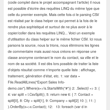
(code complet dans le projet accompagnant l'article) il nous
est possible d'écrire des requêtes LINQ du même type que
celle du premier exemple. Mais cette fois-ci le parsing CSV
est réalisé par le class helper ce qui permet à la fois de le
rendre plus sophistiqué et surtout de ne plus avoir à le
copier/coller dans les requêtes LINQ... Voici un exemple
d'utilisation du class helper sur le même fichier CSV. Ici nous
parsons la source, nous la trions, nous éliminons les lignes
de commentaire mais aussi nous créons en réponse une
classe anonyme contenant le nom du contact, sa ville et le
nom de sa société. Il est dès lors possible de traiter la liste
d'objets résultat comme n'importe quelle liste : affichage,
traitement, génération d'état, etc. 1: var data =
File.ReadAllLines("Export Sales Info-
demo.csv").Where(s=>!s.StartsWith("#")) 2: .Select(l => 3: {
4: var split = l.CsvSplit(); 5: return new 6: { 7: Contact =
split[0], 8: City = split[1], 9: Company = split[2] 10: }; 11: }
).OrderBy(x=>x.Contact); 12: 13: foreach (var d in