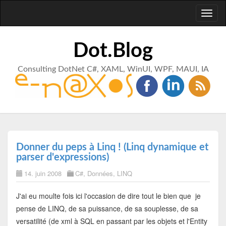
Toggl
naviga
Dot.Blog
Consulting DotNet C#, XAML, WinUI, WPF, MAUI, IA
Donner du peps à Linq ! (Linq dynamique et
parser d'expressions)
14. juin 2008
C#
,
Données
,
LINQ
J'ai eu moulte fois ici l'occasion de dire tout le bien que je
pense de LINQ, de sa puissance, de sa souplesse, de sa
versatilité (de xml à SQL en passant par les objets et l'Entity