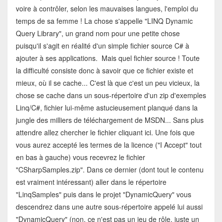
voire à contrôler, selon les mauvaises langues, l'emploi du
temps de sa femme ! La chose s'appelle "LINQ Dynamic
Query Library", un grand nom pour une petite chose
puisqu'il s'agit en réalité d'un simple fichier source C# à
ajouter à ses applications. Mais quel fichier source ! Toute
la difficulté consiste donc à savoir que ce fichier existe et
mieux, où il se cache... C'est là que c'est un peu vicieux, la
chose se cache dans un sous-répertoire d'un zip d'exemples
Linq/C#, fichier lui-même astucieusement planqué dans la
jungle des milliers de téléchargement de MSDN... Sans plus
attendre allez chercher le fichier cliquant ici. Une fois que
vous aurez accepté les termes de la licence ("I Accept" tout
en bas à gauche) vous recevrez le fichier
"CSharpSamples.zip". Dans ce dernier (dont tout le contenu
est vraiment intéressant) aller dans le répertoire
"LinqSamples" puis dans le projet "DynamicQuery" vous
descendrez dans une autre sous-répertoire appelé lui aussi
"DynamicQuery" (non, ce n'est pas un jeu de rôle, juste un