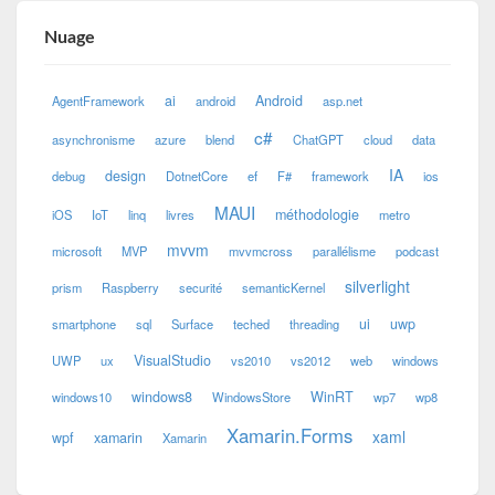
Nuage
ai
Android
AgentFramework
android
asp.net
c#
asynchronisme
azure
blend
ChatGPT
cloud
data
IA
design
debug
DotnetCore
ef
F#
framework
ios
MAUI
méthodologie
iOS
IoT
linq
livres
metro
mvvm
microsoft
MVP
mvvmcross
parallélisme
podcast
silverlight
prism
Raspberry
securité
semanticKernel
ui
uwp
smartphone
sql
Surface
teched
threading
VisualStudio
UWP
ux
vs2010
vs2012
web
windows
windows8
WinRT
windows10
WindowsStore
wp7
wp8
Xamarin.Forms
xaml
wpf
xamarin
Xamarin