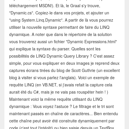
téléchargement MSDN!). Et là, le Graal s'y trouve,
"Dynamic.cs". Copiez-le dans vos projets, et ajouter un
"using System.Linq.Dynamic". A partir de là vous pourrez
utiliser la nouvelle syntaxe permettant de faire du LINQ
dynamique. A noter que dans le répertoire de la solution
vous trouverez aussi un fichier "Dynamic Expressions.html"
qui explique la syntaxe du parser. Quelles sont les
possibilités de LINQ Dynamic Query Library ? C'est assez
simple, pour vous expliquer en deux images je reprend deux
captures écrans tirées du blog de Scott Guthrie (un excellent
blog à visiter si vous parlez l'anglais). Voici un exemple de
requête LINQ (en VB.NET, si j'avais refait la capture cela
aurait été du C#, mais je ne vais pas rouspéter hein ! )
Maintenant voici la même requête utilisant du LINQ
dynamique : Vous voyez l'astuce ? Le filtrage et le tri sont
maintenant passés en chaîne de caractères... Bien entendu
cette chaîne peut avoir été construite dynamiquement par
code (c'est tout l'intérêt) ou bien saisie depuis un TextBox