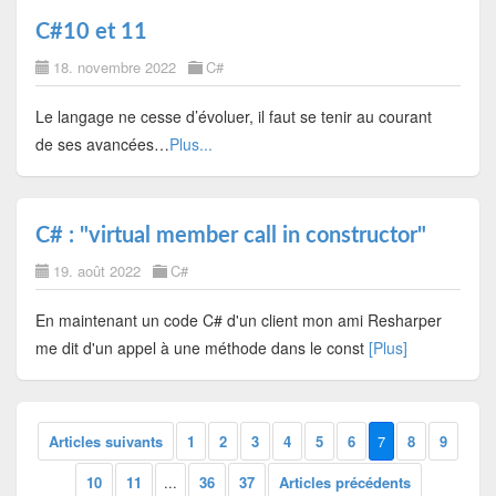
C#10 et 11
18. novembre 2022
C#
Le langage ne cesse d’évoluer, il faut se tenir au courant
de ses avancées…
Plus...
C# : "virtual member call in constructor"
19. août 2022
C#
En maintenant un code C# d'un client mon ami Resharper
me dit d'un appel à une méthode dans le const
[Plus]
Articles suivants
1
2
3
4
5
6
7
8
9
10
11
...
36
37
Articles précédents