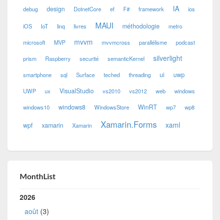
IA
design
debug
DotnetCore
ef
F#
framework
ios
MAUI
méthodologie
iOS
IoT
linq
livres
metro
mvvm
microsoft
MVP
mvvmcross
parallélisme
podcast
silverlight
prism
Raspberry
securité
semanticKernel
ui
uwp
smartphone
sql
Surface
teched
threading
VisualStudio
UWP
ux
vs2010
vs2012
web
windows
windows8
WinRT
windows10
WindowsStore
wp7
wp8
Xamarin.Forms
xaml
wpf
xamarin
Xamarin
MonthList
2026
août
(3)