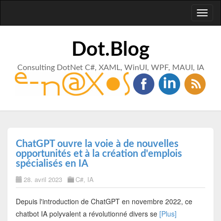
Toggl
naviga
Dot.Blog
Consulting DotNet C#, XAML, WinUI, WPF, MAUI, IA
ChatGPT ouvre la voie à de nouvelles
opportunités et à la création d'emplois
spécialisés en IA
28. avril 2023
C#
,
IA
Depuis l'introduction de ChatGPT en novembre 2022, ce
chatbot IA polyvalent a révolutionné divers se
[Plus]