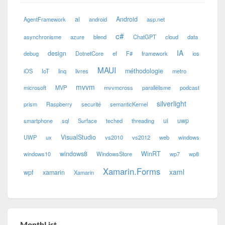
ai
Android
AgentFramework
android
asp.net
c#
asynchronisme
azure
blend
ChatGPT
cloud
data
IA
design
debug
DotnetCore
ef
F#
framework
ios
MAUI
méthodologie
iOS
IoT
linq
livres
metro
mvvm
microsoft
MVP
mvvmcross
parallélisme
podcast
silverlight
prism
Raspberry
securité
semanticKernel
ui
uwp
smartphone
sql
Surface
teched
threading
VisualStudio
UWP
ux
vs2010
vs2012
web
windows
windows8
WinRT
windows10
WindowsStore
wp7
wp8
Xamarin.Forms
xaml
wpf
xamarin
Xamarin