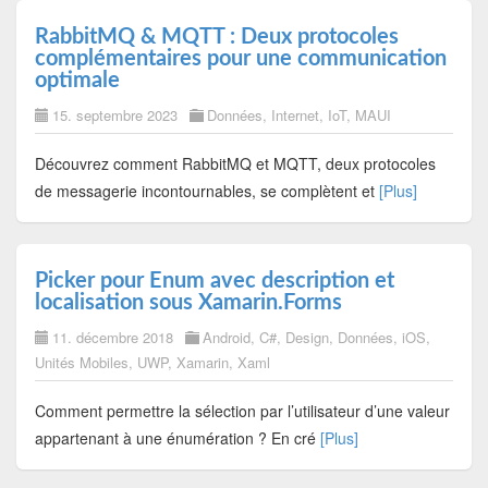
RabbitMQ & MQTT : Deux protocoles
complémentaires pour une communication
optimale
15. septembre 2023
Données
,
Internet
,
IoT
,
MAUI
Découvrez comment RabbitMQ et MQTT, deux protocoles
de messagerie incontournables, se complètent et
[Plus]
Picker pour Enum avec description et
localisation sous Xamarin.Forms
11. décembre 2018
Android
,
C#
,
Design
,
Données
,
iOS
,
Unités Mobiles
,
UWP
,
Xamarin
,
Xaml
Comment permettre la sélection par l’utilisateur d’une valeur
appartenant à une énumération ? En cré
[Plus]