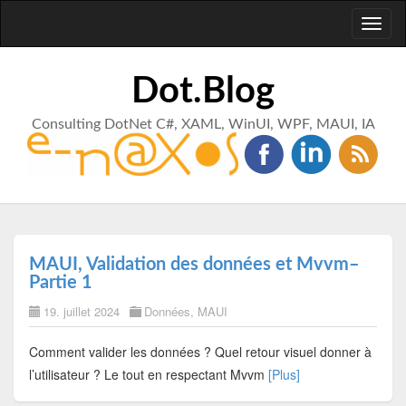
Toggl
naviga
Dot.Blog
Consulting DotNet C#, XAML, WinUI, WPF, MAUI, IA
MAUI, Validation des données et Mvvm–
Partie 1
19. juillet 2024
Données
,
MAUI
Comment valider les données ? Quel retour visuel donner à
l’utilisateur ? Le tout en respectant Mvvm
[Plus]