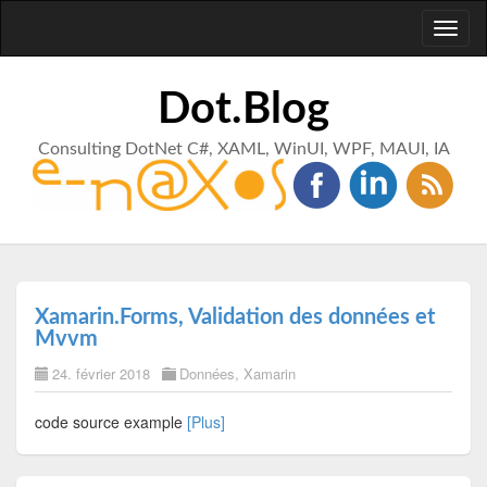
Toggl
naviga
Dot.Blog
Consulting DotNet C#, XAML, WinUI, WPF, MAUI, IA
Xamarin.Forms, Validation des données et
Mvvm
24. février 2018
Données
,
Xamarin
code source example
[Plus]