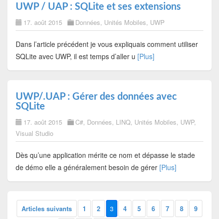
UWP / UAP : SQLite et ses extensions
17. août 2015
Données
,
Unités Mobiles
,
UWP
Dans l’article précédent je vous expliquais comment utiliser
SQLite avec UWP, il est temps d’aller u
[Plus]
UWP/.UAP : Gérer des données avec
SQLite
17. août 2015
C#
,
Données
,
LINQ
,
Unités Mobiles
,
UWP
,
Visual Studio
Dès qu’une application mérite ce nom et dépasse le stade
de démo elle a généralement besoin de gérer
[Plus]
Articles suivants
1
2
3
4
5
6
7
8
9