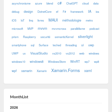
c#
asynchronisme
azure
blend
ChatGPT
cloud
data
IA
design
debug
DotnetCore
ef
F#
framework
ios
MAUI
méthodologie
iOS
IoT
linq
livres
metro
mvvm
microsoft
MVP
mvvmcross
parallélisme
podcast
silverlight
prism
Raspberry
securité
semanticKernel
ui
uwp
smartphone
sql
Surface
teched
threading
VisualStudio
UWP
ux
vs2010
vs2012
web
windows
windows8
WinRT
windows10
WindowsStore
wp7
wp8
Xamarin.Forms
xaml
wpf
xamarin
Xamarin
MonthList
2026